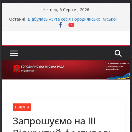
Перейти
Четвер, 6 Серпня, 2026
до
Останні:
Відбулась 45-та сесія Городнянської міської
вмісту
ради восьмого скликання
Фахівці із супроводу ветеранів війни та
демобілізованих осіб в Городнянській громаді
ЗАГАЛЬНОНАЦІОНАЛЬНА ХВИЛИНА
МОВЧАННЯ
Продовжується реалізація програми «Діалог
влади та бізнесу»
Городнянська міська рада встановила 100-
відсоткові податкові пільги для територій,
щодо яких прийнято рішення про обов’язкову
евакуацію населення
НОВИНИ
Запрошуємо на ІІІ