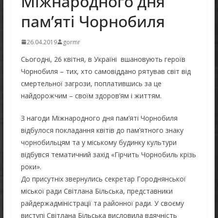
Міжнародного дня
пам’яті Чорнобиля
26.04.2019
gormr
Сьогодні, 26 квітня, в Україні вшановують героїв
Чорнобиля – тих, хто самовіддано рятував світ від
смертельної загрози, поплатившись за це
найдорожчим – своїм здоров’ям і життям.
З нагоди Міжнародного дня пам’яті Чорнобиля
відбулося покладання квітів до пам’ятного знаку
чорнобильцям та у міському будинку культури
відбувся тематичний захід «Гірчить Чорнобиль крізь
роки».
До присутніх звернулись секретар Городнянської
міської ради Світлана Більська, представники
райдержадміністрації та районної ради. У своєму
виступі Світлана Більська висловила вдячність