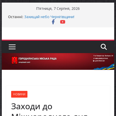
Перейти
П’ятниця, 7 Серпня, 2026
до
До уваги представників бізнесу!
Останні:
Захищай небо Чернігівщини!
вмісту
Батьки майбутніх першокласників уже можуть
оформити «Пакунок школяра»
Останніми днями погода випробовує жителів
громади справжньою літньою спекою
Оголошення про прийом документів для
присудження Премії Кабінету Міністрів України
за вагомий внесок у забезпечення
енергетичної стійкості України
НОВИНИ
Заходи до