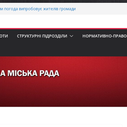
ми погода випробовує жителів громади
тньою спекою
о прийом документів для присудження
 Міністрів України за вагомий внесок у
нергетичної стійкості України
БОТИ
СТРУКТУРНІ ПІДРОЗДІЛИ
НОРМАТИВНО-ПРАВОВ
авників бізнесу!
ернігівщини!
ніх першокласників уже можуть оформити
яра»