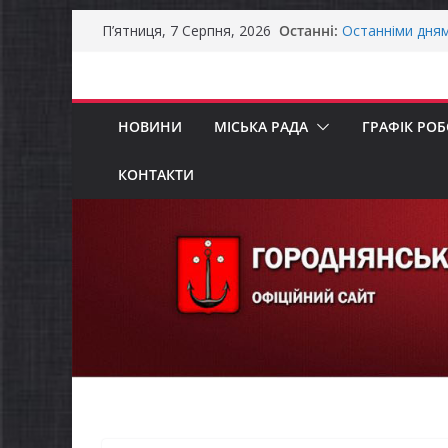
Перейти
Останні:
Останніми дня
П’ятниця, 7 Серпня, 2026
до
справжньою лі
Оголошення пр
вмісту
Премії Кабінету
забезпечення е
НОВИНИ
МІСЬКА РАДА
ГРАФІК РО
До уваги предст
Захищай небо Ч
Батьки майбут
КОНТАКТИ
«Пакунок школ