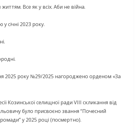
ттям. Все як у всіх. Аби не війна.
у січні 2023 року.
і.
родні.
чня 2025 року №29/2025 нагороджено орденом «За
есії Козинської селищної ради VIII скликання від
ильовичу було присвоєно звання “Почесний
ромади” у 2025 році (посмертно).