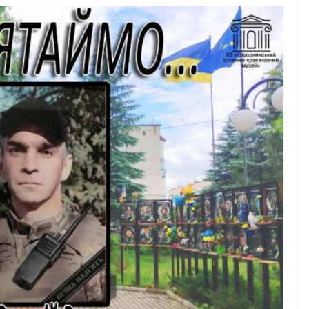
НОВИНИ
Останніми днями
погода випробовує
бутніх
жителів громади
ників уже
справжньою літньо