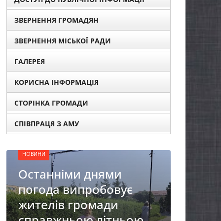
ЗВЕРНЕННЯ ГРОМАДЯН
ЗВЕРНЕННЯ МІСЬКОЇ РАДИ
ГАЛЕРЕЯ
КОРИСНА ІНФОРМАЦІЯ
НОВИНИ
ОГОЛОШЕННЯ
СТОРІНКА ГРОМАДИ
Оголошення про
СПІВПРАЦЯ З АМУ
прийом документів для
присудження Премії
Кабінету Міністрів
НО
України за вагомий
До
внесок у забезпечення
бі
енергетичної стійкості
ю