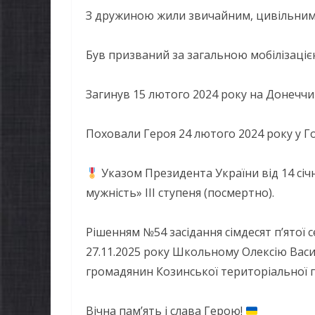
З дружиною жили звичайним, цивільним жи
Був призваний за загальною мобілізацією 
Загинув 15 лютого 2024 року на Донеччин
Поховали Героя 24 лютого 2024 року у Го
Указом Президента України від 14 сі
мужність» III ступеня (посмертно).
Рішенням №54 засідання сімдесят п’ятої с
27.11.2025 року Школьному Олексію Вас
громадянин Козинської територіальної г
Вічна пам’ять і слава Герою!