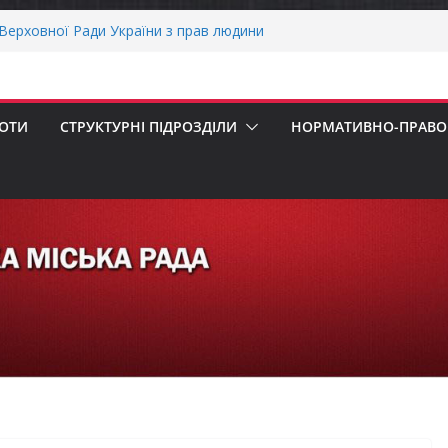
пенсацію за товари, придбані для
ізнесу
ерховної Ради України з прав людини
вання щодо реалізації права осіб з
працю
рнігівщини!
БОТИ
СТРУКТУРНІ ПІДРОЗДІЛИ
НОРМАТИВНО-ПРАВОВ
х першокласників уже можуть оформити
ра»
ОНАЛЬНА ХВИЛИНА МОВЧАННЯ