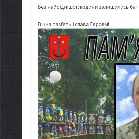
ВИЛИНА
Як отримати
Без найріднішої людини залишились бать
ЧАННЯ
компенсацію з
26
gormr
товари, придба
Вічна пам’ять і слава Героям!
ветеранського 
07.08.2026
gormr