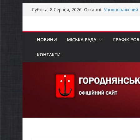
Як отримати ком
Перейти
Останні:
Субота, 8 Серпня, 2026
ветеранського б
до
Уповноважений В
вмісту
проводить опиту
інвалідністю на 
Захищай небо Че
НОВИНИ
МІСЬКА РАДА
ГРАФІК РО
Батьки майбутні
«Пакунок школя
КОНТАКТИ
ЗАГАЛЬНОНАЦІ