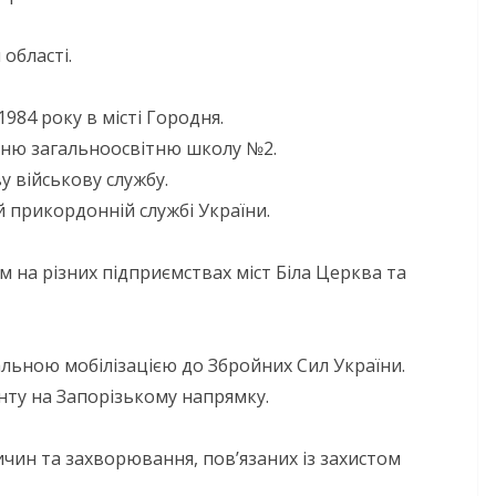
області.
984 року в місті Городня.
едню загальноосвітню школу №2.
у військову службу.
й прикордонній службі України.
 на різних підприємствах міст Біла Церква та
НОВИНИ
Уповноважений
альною мобілізацією до Збройних Сил України.
Верховної Ради
нту на Запорізькому напрямку.
України з прав людини
проводить опитування
ичин та захворювання, пов’язаних із захистом
щодо реалізації права