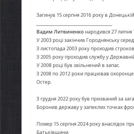
Загинув 15 серпня 2016 року в Донецькій 
____________________________________
Вадим Литвиненко
народився 27 липня 1
У 2003 році закінчив Городнянську сер
З листопада 2003 року проходив строков
З 2005 року проходив службу у Державні
У 2008 році був звільнений в запас.
З 2008 по 2012 роки працював охоронцем
Остер.
З грудня 2022 року був призваний за заг
Боронив державу у запеклих точках фро
Помер 15 серпня 2024 року внаслідок пр
ЛЬНОНАЦІОНАЛЬ
НОВИНИ
Батьківщини.