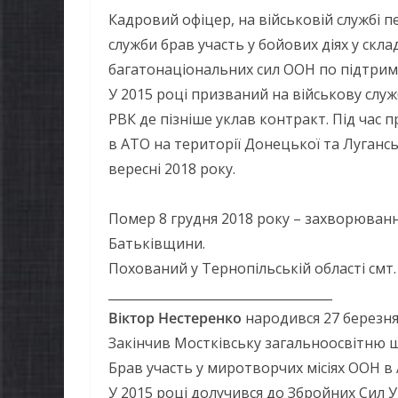
Кадровий офіцер, на військовій службі п
служби брав участь у бойових діях у скла
багатонаціональних сил ООН по підтримц
У 2015 році призваний на військову слу
РВК де пізніше уклав контракт. Під час
в АТО на території Донецької та Луганськ
вересні 2018 року.
Помер 8 грудня 2018 року – захворювання
Батьківщини.
Похований у Тернопільській області смт.
____________________________________
Віктор Нестеренко
народився 27 березня
Закінчив Мостківську загальноосвітню 
Брав участь у миротворчих місіях ООН в 
У 2015 році долучився до Збройних Сил У