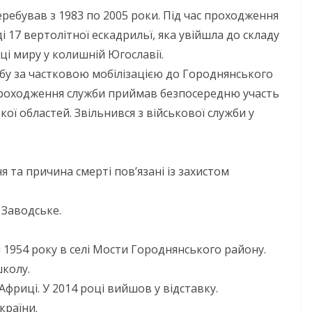
еребував з 1983 по 2005 роки. Під час проходження
ді 17 вертолітної ескадрильї, яка увійшла до складу
і миру у колишній Югославії.
жбу за частковою мобілізацією до Городнянського
 проходження служби приймав безпосередню участь
ої областей. Звільнився з військової служби у
 та причина смерті пов’язані із захистом
 Заводське.
 1954 року в селі Мости Городнянського району.
школу.
Африці. У 2014 році вийшов у відставку.
країни.