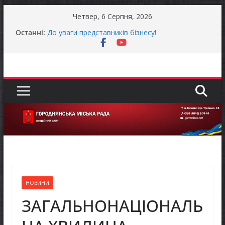
Перейти
Четвер, 6 Серпня, 2026
до
Останні:
До уваги представників бізнесу!
вмісту
Продовжується реалізація програми «Діалог
влади та бізнесу»
Городнянська міська рада встановила 100-
відсоткові податкові пільги для територій,
щодо яких прийнято рішення про обов’язкову
евакуацію населення
Останніми днями погода випробовує жителів
громади справжньою літньою спекою
Оголошення про прийом документів для
присудження Премії Кабінету Міністрів України
за вагомий внесок у забезпечення
енергетичної стійкості України
НОВИНИ
ЗАГАЛЬНОНАЦІОНАЛЬ