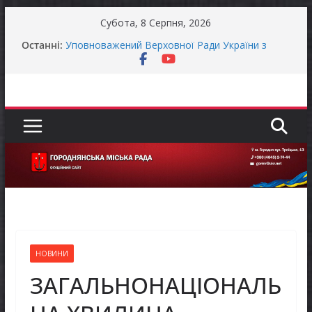
Перейти
Субота, 8 Серпня, 2026
до
Останні:
Уповноважений Верховної Ради України з
вмісту
прав людини проводить опитування щодо
реалізації права осіб з інвалідністю на працю
Захищай небо Чернігівщини!
Батьки майбутніх першокласників уже можуть
оформити «Пакунок школяра»
ЗАГАЛЬНОНАЦІОНАЛЬНА ХВИЛИНА
МОВЧАННЯ
Як отримати компенсацію за товари, придбані
для ветеранського бізнесу
НОВИНИ
ЗАГАЛЬНОНАЦІОНАЛЬ