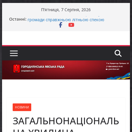
Перейти
П’ятниця, 7 Серпня, 2026
до
Останніми днями погода випробовує жителів
Останні:
вмісту
громади справжньою літньою спекою
Як отримати компенсацію за товари, придбані
для ветеранського бізнесу
Уповноважений Верховної Ради України з
прав людини проводить опитування щодо
реалізації права осіб з інвалідністю на працю
Захищай небо Чернігівщини!
Батьки майбутніх першокласників уже можуть
оформити «Пакунок школяра»
НОВИНИ
ЗАГАЛЬНОНАЦІОНАЛЬ