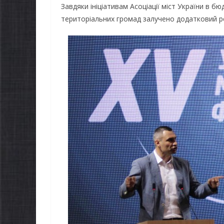
Завдяки ініціативам Асоціації міст України в б
територіальних громад залучено додатковий ре