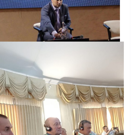
НОВИНИ
ОГОЛОШЕННЯ
Оголошення про
прийом документів дл
присудження Премії
Кабінету Міністрів
нями
України за вагомий
обовує
внесок у забезпеченн
мади
енергетичної стійкост
літньою