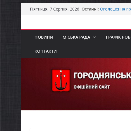
Останніми дня
Перейти
Останні:
справжньою лі
П’ятниця, 7 Серпня, 2026
до
Оголошення пр
Премії Кабінету
вмісту
забезпечення е
До уваги предст
НОВИНИ
МІСЬКА РАДА
ГРАФІК РО
Продовжується 
бізнесу»
Батьки майбут
КОНТАКТИ
«Пакунок школ