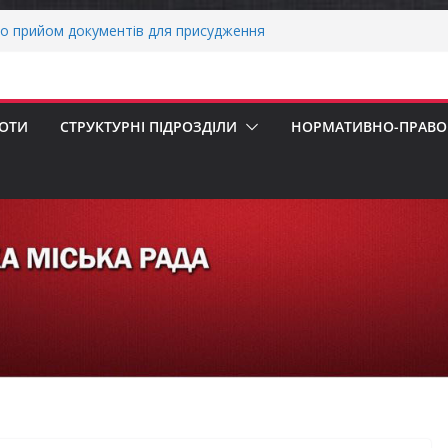
ми погода випробовує жителів громади
тньою спекою
о прийом документів для присудження
 Міністрів України за вагомий внесок у
нергетичної стійкості України
авників бізнесу!
БОТИ
СТРУКТУРНІ ПІДРОЗДІЛИ
НОРМАТИВНО-ПРАВОВ
реалізація програми «Діалог влади та
ніх першокласників уже можуть оформити
яра»