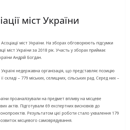
ації міст України
 Асоціації міст України. На зборах обговорюють підсумки
ції міст України за 2018 рік. Участь у зборах приймає
країни Андрій Богдан.
в Україні недержавна організація, що представляє позицію
ї складі – 779 міських, селищних, сільських рад. Серед них –
раїни проаналізували на предмет впливу на місцеве
их актів. Підготували 69 експертних висновків до
конопроектів. Результатом цієї роботи стало ухвалення 179
розвиток місцевого самоврядування.