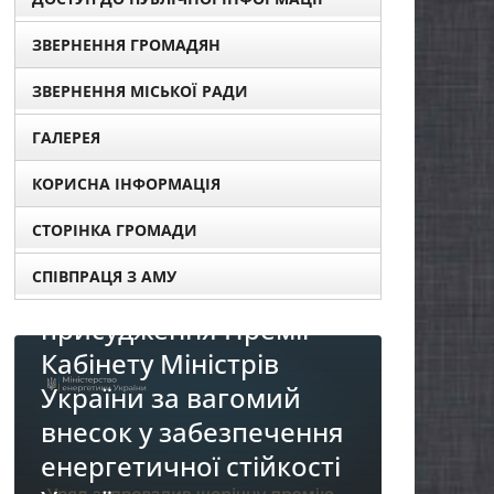
ЗВЕРНЕННЯ ГРОМАДЯН
ЗВЕРНЕННЯ МІСЬКОЇ РАДИ
ГАЛЕРЕЯ
КОРИСНА ІНФОРМАЦІЯ
СТОРІНКА ГРОМАДИ
СПІВПРАЦЯ З АМУ
я
НОВИН
НОВИНИ
Про
До уваги представників
я
реал
бізнесу!
і
«Діа