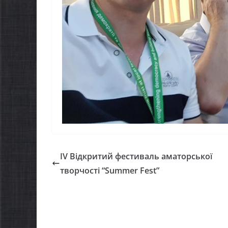
жуть оформити
спекою
акунок школяра»
06.08.2026
gormr
8.2026
gormr
ІV Відкритий фестиваль аматорської
творчості “Summer Fest”