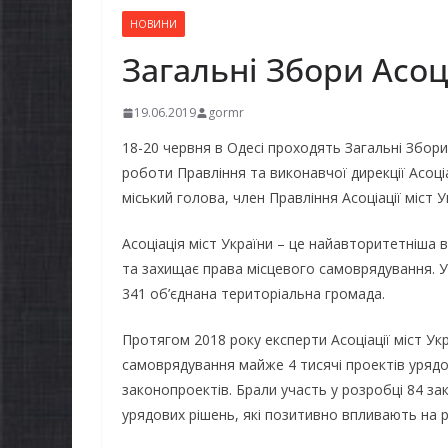
НОВИНИ
Загальні Збори Асоці
19.06.2019
gormr
18-20 червня в Одесі проходять Загальні Збори
роботи Правління та виконавчої дирекції Асоціа
міський голова, член Правління Асоціації міст У
Асоціація міст України – це найавторитетніша 
та захищає права місцевого самоврядування. У ї
341 об’єднана територіальна громада.
Протягом 2018 року експерти Асоціації міст Ук
самоврядування майже 4 тисячі проектів урядов
законопроектів. Брали участь у розробці 84 за
урядових рішень, які позитивно впливають на 