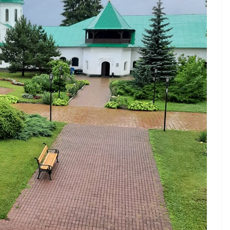
України
06.08.2026
gormr