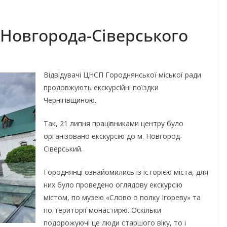
 Новгорода-Сіверського
Відвідувачі ЦНСП Городнянської міської ради
продовжують екскурсійні поїздки
Чернігівщиною.
Так, 21 липня працівниками центру було
організовано екскурсію до м. Новгород-
Сіверський.
Городнянці ознайомились із історією міста, для
них було проведено оглядову екскурсію
містом, по музею «Слово о полку Ігореву» та
по території монастирю. Оскільки
подорожуючі це люди старшого віку, то і