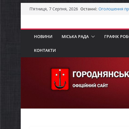
Останніми дня
Перейти
Останні:
справжньою лі
П’ятниця, 7 Серпня, 2026
до
Оголошення пр
Премії Кабінету
вмісту
забезпечення е
До уваги предст
НОВИНИ
МІСЬКА РАДА
ГРАФІК РО
Продовжується 
бізнесу»
Батьки майбут
КОНТАКТИ
«Пакунок школ