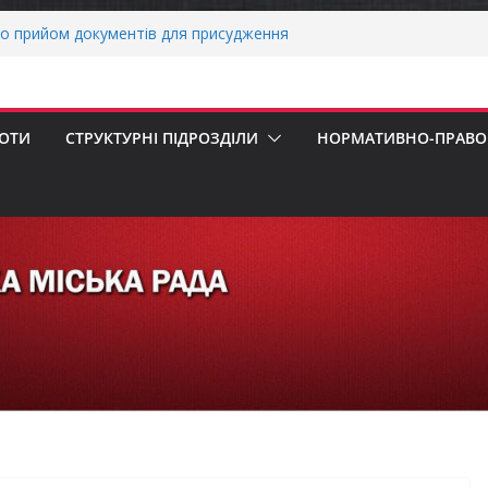
ми погода випробовує жителів громади
тньою спекою
о прийом документів для присудження
 Міністрів України за вагомий внесок у
нергетичної стійкості України
авників бізнесу!
БОТИ
СТРУКТУРНІ ПІДРОЗДІЛИ
НОРМАТИВНО-ПРАВОВ
реалізація програми «Діалог влади та
ніх першокласників уже можуть оформити
яра»