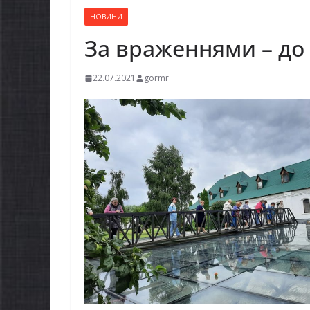
НОВИНИ
За враженнями – до
22.07.2021
gormr