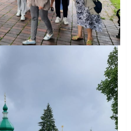
НОВИНИ
ОГОЛОШЕННЯ
Оголошення про
прийом документів дл
присудження Премії
Кабінету Міністрів
нями
України за вагомий
обовує
внесок у забезпеченн
мади
енергетичної стійкості
літньою