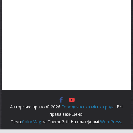
Авторське право © 2026
Городнянська міська рада
. Всі
права захищено.
Тема:
ColorMag
за ThemeGrill. На платформі
WordPress
.