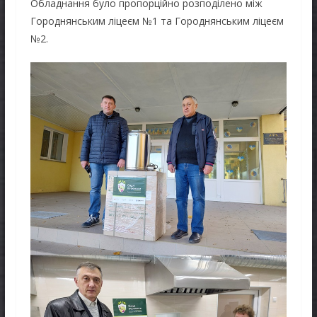
Обладнання було пропорційно розподілено між
Городнянським ліцеєм №1 та Городнянським ліцеєм
№2.