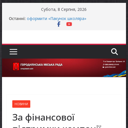
Перейти
Субота, 8 Серпня, 2026
до
Батьки майбутніх першокласників уже можуть
Останні:
вмісту
оформити «Пакунок школяра»
ЗАГАЛЬНОНАЦІОНАЛЬНА ХВИЛИНА
МОВЧАННЯ
Як отримати компенсацію за товари, придбані
для ветеранського бізнесу
Уповноважений Верховної Ради України з
прав людини проводить опитування щодо
реалізації права осіб з інвалідністю на працю
Захищай небо Чернігівщини!
НОВИНИ
За фінансової