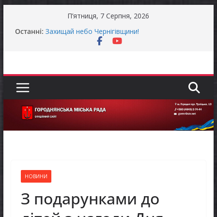
Перейти
П’ятниця, 7 Серпня, 2026
до
Останні:
Захищай небо Чернігівщини!
вмісту
Батьки майбутніх першокласників уже можуть
оформити «Пакунок школяра»
Останніми днями погода випробовує жителів
громади справжньою літньою спекою
Як отримати компенсацію за товари, придбані
для ветеранського бізнесу
Уповноважений Верховної Ради України з
прав людини проводить опитування щодо
реалізації права осіб з інвалідністю на працю
НОВИНИ
З подарунками до