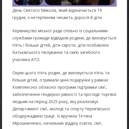
День Святого Микола, який відзначається 19
грудня, з нетерпінням чекають дорослі й діти.
Керівництво міської ради спільно із соціальними
службами громади відвідали родини, де виховується
п’ять і більше дітей, діти-сироти, діти позбавлені
батьківського піклування та сім’ю загиблого
учасника АТО.
Окрім цього п’ять родин, де виховується п’ять та
більше дітей, отримали цінні подарунки у рамках
Комплексної обласної програми підтримки сім’ї,
забезпечення гендерної рівності та протидії торгівлі
людьми на період 2025 року, яку реалізовує
Департамент сім’ї, молоді та спорту Чернігівської
облдержадміністрації. Їх вручила Тетяна
Мірошниченко, начальник відділу освіти, сім’ї,