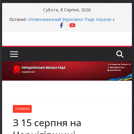
Перейти
Субота, 8 Серпня, 2026
до
Останні:
Уповноважений Верховної Ради України з
вмісту
прав людини проводить опитування щодо
реалізації права осіб з інвалідністю на працю
Захищай небо Чернігівщини!
Батьки майбутніх першокласників уже можуть
оформити «Пакунок школяра»
ЗАГАЛЬНОНАЦІОНАЛЬНА ХВИЛИНА
МОВЧАННЯ
Як отримати компенсацію за товари, придбані
для ветеранського бізнесу
НОВИНИ
З 15 серпня на