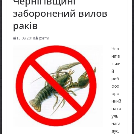
Чернігівщині
заборонений вилов
раків
13.08.2018
gormr
Чер
нігів
ськи
й
риб
оох
оро
нний
патр
уль
нага
дує,