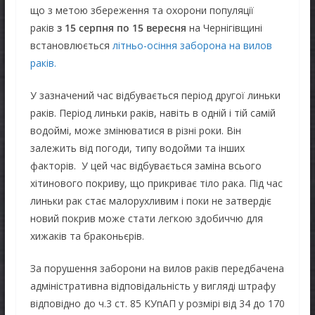
що з метою збереження та охорони популяції
раків
з 15 серпня по 15 вересня
на Чернігівщині
встановлюється
літньо-осіння заборона на вилов
раків.
У зазначений час відбувається період другої линьки
раків. Період линьки раків, навіть в одній і тій самій
водоймі, може змінюватися в різні роки. Він
залежить від погоди, типу водойми та інших
факторів. У цей час відбувається заміна всього
хітинового покриву, що прикриває тіло рака. Під час
линьки рак стає малорухливим і поки не затвердіє
новий покрив може стати легкою здобиччю для
хижаків та браконьєрів.
За порушення заборони на вилов раків передбачена
адміністративна відповідальність у вигляді штрафу
відповідно до ч.3 ст. 85 КУпАП у розмірі від 34 до 170