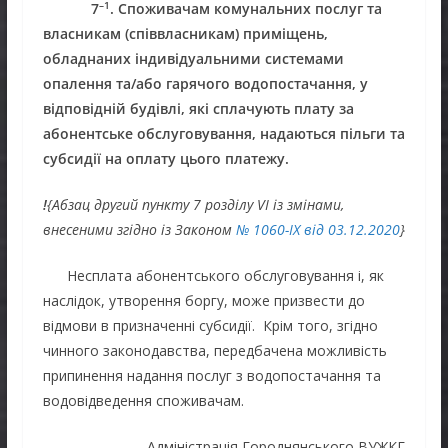
–
1
7
. Споживачам комунальних послуг та
власникам (співвласникам) приміщень,
обладнаних індивідуальними системами
опалення та/або гарячого водопостачання, у
відповідній будівлі, які сплачують плату за
абонентське обслуговування, надаються пільги та
субсидії на оплату цього платежу.
!
{Абзац другий пункту 7 розділу
VI
із змінами,
внесеними згідно із Законом
№ 1060-
IX
від 03.12.2020
}
Несплата абонентського обслуговування і, як
наслідок, утворення боргу, може призвести до
відмови в призначенні субсидії. Крім того, згідно
чинного законодавства, передбачена можливість
припинення надання послуг з водопостачання та
водовідведення споживачам.
Адміністрація Городнянського ВУЖКГ