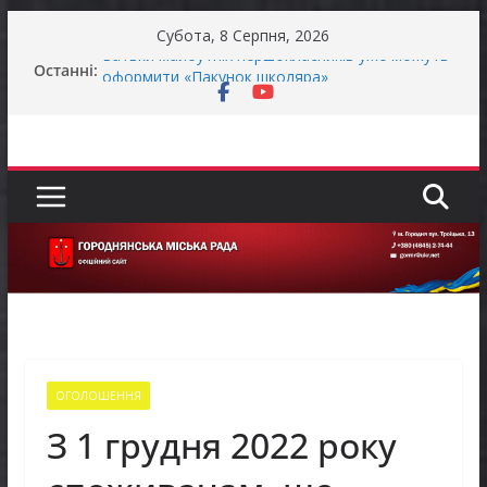
Перейти
Субота, 8 Серпня, 2026
до
Останні:
Батьки майбутніх першокласників уже можуть
вмісту
оформити «Пакунок школяра»
ЗАГАЛЬНОНАЦІОНАЛЬНА ХВИЛИНА
МОВЧАННЯ
Як отримати компенсацію за товари, придбані
для ветеранського бізнесу
Уповноважений Верховної Ради України з
прав людини проводить опитування щодо
реалізації права осіб з інвалідністю на працю
Захищай небо Чернігівщини!
ОГОЛОШЕННЯ
З 1 грудня 2022 року