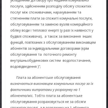
укладенням договору про надання комунальної
послуги, здійсненням розподілу обсягу спожитих
послуг між споживачами, нарахуванням та
стягненням плати за спожиті комунальні послуги,
обслуговуванням та заміною вузлів комерційного
обліку води і теплової енергії (у разі їх наявності у
будівлі споживача), а також за виконання інших
функцій, пов’язаних з обслуговуванням виконавцем
абонентів за індивідуальними договорами (крім
обслуговування та поточного ремонту
внутрішньобудинкових систем водопостачання,
водовідведення )”;
Плата за абонентське обслуговування
визначається виконавцем комунальних послуг за їх
фактичними витратами у розрахунку на 1
абонента/міс.
Тобто плата за абонентське
обслуговування розраховується не за обсяги
спожитих послуг, а в розрахунку на 1 абонента