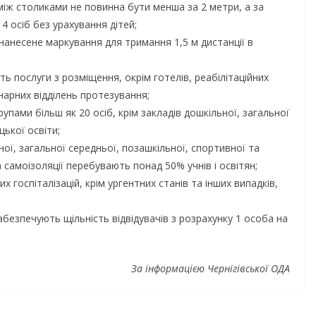
між столиками не повинна бути менша за 2 метри, а за
 осіб без урахування дітей;
 нанесене маркування для тримання 1,5 м дистанції в
ь послуги з розміщення, окрім готелів, реабілітаційних
нарних відділень протезування;
рупами більш як 20 осіб, крім закладів дошкільної, загальної
цької освіти;
ої, загальної середньої, позашкільної, спортивної та
 самоізоляції перебувають понад 50% учнів і освітян;
госпіталізацій, крім ургентних станів та інших випадків,
абезпечують щільність відвідувачів з розрахунку 1 особа на
За інформацією Чернігівської ОДА