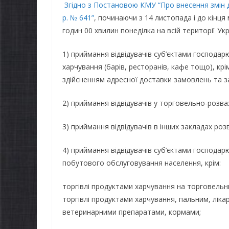
Згідно з Постановою КМУ “Про внесення змін д
р. № 641”
, починаючи з 14 листопада і до кінця 
годин 00 хвилин понеділка на всій території Ук
1) приймання відвідувачів суб’єктами господар
харчування (барів, ресторанів, кафе тощо), крі
здійсненням адресної доставки замовлень та з
2) приймання відвідувачів у торговельно-розв
3) приймання відвідувачів в інших закладах роз
4) приймання відвідувачів суб’єктами господарю
побутового обслуговування населення, крім:
торгівлі продуктами харчування на торговельн
торгівлі продуктами харчування, пальним, лік
ветеринарними препаратами, кормами;