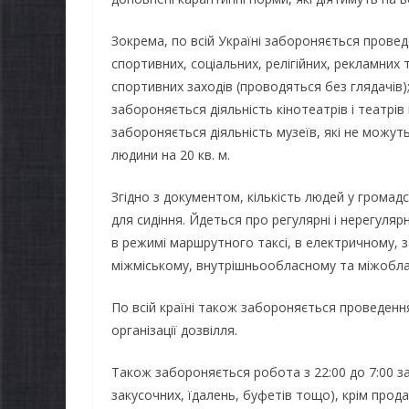
України
06.08.2026
Зокрема, по всій Україні забороняється провед
06.08.2026
gormr
спортивних, соціальних, релігійних, рекламних т
спортивних заходів (проводяться без глядачів)
забороняється діяльність кінотеатрів і театрів
забороняється діяльність музеїв, які не можу
людини на 20 кв. м.
Згідно з документом, кількість людей у громад
для сидіння. Йдеться про регулярні і нерегуля
в режимі маршрутного таксі, в електричному, з
міжміському, внутрішньообласному та міжобла
По всій країні також забороняється проведення
організації дозвілля.
Також забороняється робота з 22:00 до 7:00 за
закусочних, їдалень, буфетів тощо), крім продаж