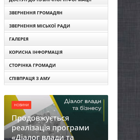
ЗВЕРНЕННЯ ГРОМАДЯН
ЗВЕРНЕННЯ МІСЬКОЇ РАДИ
ГАЛЕРЕЯ
КОРИСНА ІНФОРМАЦІЯ
СТОРІНКА ГРОМАДИ
НОВИНИ
СПІВПРАЦЯ З АМУ
Городнянська міська
рада встановила 100-
відсоткові податкові
пільги для територій,
рами
щодо яких прийнято
рішення про