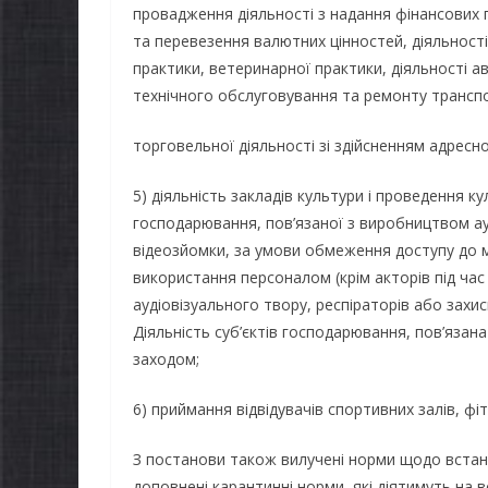
провадження діяльності з надання фінансових по
та перевезення валютних цінностей, діяльност
практики, ветеринарної практики, діяльності ав
технічного обслуговування та ремонту транспо
торговельної діяльності зі здійсненням адресн
5) діяльність закладів культури і проведення ку
НОВИНИ
ОГОЛОШЕННЯ
господарювання, пов’язаної з виробництвом ауд
відеозйомки, за умови обмеження доступу до м
Оголошення про
використання персоналом (крім акторів під ча
прийом документів для
аудіовізуального твору, респіраторів або захи
присудження Премії
Діяльність суб’єктів господарювання, пов’язан
Кабінету Міністрів
заходом;
НОВИНИ
України за вагомий
6) приймання відвідувачів спортивних залів, фіт
До ува
внесок у забезпечення
бізнесу
енергетичної стійкості
З постанови також вилучені норми щодо встанов
доповнені карантинні норми, які діятимуть на вс