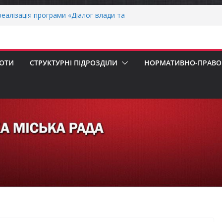
еалізація програми «Діалог влади та
ська рада встановила 100-відсоткові
 для територій, щодо яких прийнято
в’язкову евакуацію населення
БОТИ
СТРУКТУРНІ ПІДРОЗДІЛИ
НОРМАТИВНО-ПРАВОВ
сесія Городнянської міської ради
ння
прийом документів для присудження
Міністрів України за вагомий внесок у
ргетичної стійкості України
вників бізнесу!