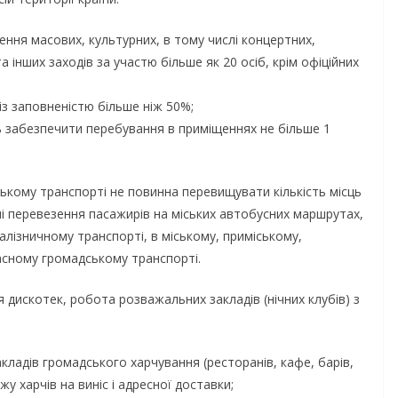
gormr
бізнесу»
ення масових, культурних, в тому числі концертних,
06.08.2026
gormr
а інших заходів за участю більше як 20 осіб, крім офіційних
;
 із заповненістю більше ніж 50%;
ть забезпечити перебування в приміщеннях не більше 1
ському транспорті не повинна перевищувати кількість місць
рні перевезення пасажирів на міських автобусних маршрутах,
алізничному транспорті, в міському, приміському,
сному громадському транспорті.
 дискотек, робота розважальних закладів (нічних клубів) з
кладів громадського харчування (ресторанів, кафе, барів,
у харчів на виніс і адресної доставки;