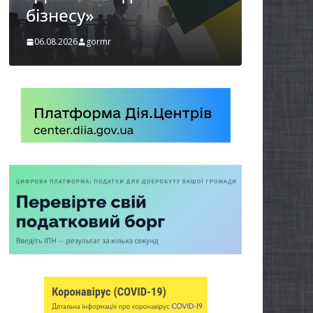
обов’язкову евакуацію
населення
05.08.2026
gormr