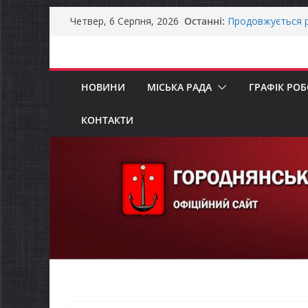
Перейти
Останні:
Продовжується р
Четвер, 6 Серпня, 2026
до
бізнесу»
Городнянська мі
вмісту
податкові пільги
рішення про обо
НОВИНИ
МІСЬКА РАДА
ГРАФІК РО
Відбулась 45-та 
восьмого склика
Оголошення про 
КОНТАКТИ
Премії Кабінету 
забезпечення ене
До уваги предста