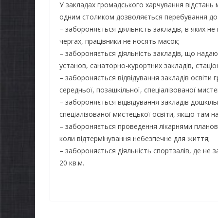
У закладах громадського харчування відстань 
одним столиком дозволяється перебування до 4
– забороняється діяльність закладів, в яких не
чергах, працівники не носять масок;
– забороняється діяльність закладів, що надают
установ, санаторно-курортних закладів, стаціо
– забороняється відвідування закладів освіти г
середньої, позашкільної, спеціалізованої мисте
– забороняється відвідування закладів дошкільн
спеціалізованої мистецької освіти, якщо там на
– забороняється проведення лікарнями планових 
коли відтермінування небезпечне для життя;
– забороняється діяльність спортзалів, де не з
20 кв.м.