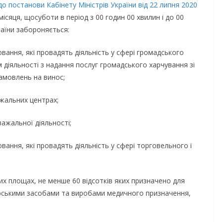
о постанови Кабінету Міністрів України від 22 липня 2020
місяця, щосуботи в період з 00 годин 00 хвилин і до 00
раїни забороняється:
ювання, які провадять діяльність у сфері громадського
м діяльності з надання послуг громадського харчування зі
амовлень на винос;
ажальних центрах;
важальної діяльності;
вання, які провадять діяльність у сфері торговельного і
их площах, не менше 60 відсотків яких призначено для
арськими засобами та виробами медичного призначення,