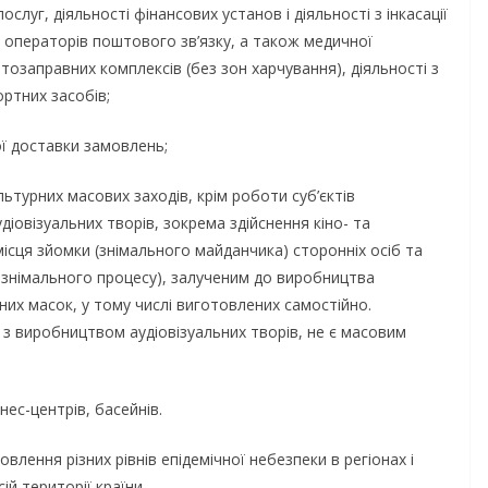
слуг, діяльності фінансових установ і діяльності з інкасації
і операторів поштового зв’язку, а також медичної
тозаправних комплексів (без зон харчування), діяльності з
ртних засобів;
ої доставки замовлень;
льтурних масових заходів, крім роботи суб’єктів
іовізуальних творів, зокрема здійснення кіно- та
ісця зйомки (знімального майданчика) сторонніх осіб та
с знімального процесу), залученим до виробництва
сних масок, у тому числі виготовлених самостійно.
а з виробництвом аудіовізуальних творів, не є масовим
НОВИНИ
Продовжується
нес-центрів, басейнів.
ги представників
реалізація прог
!
лення різних рівнів епідемічної небезпеки в регіонах і
«Діалог влади та
ій території країни.