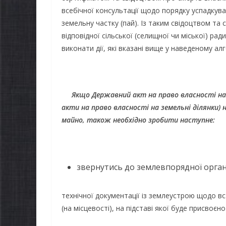
ожуть оформити
всебічної консультації щодо порядку успадкув
спекою
земельну частку (пай). Із таким свідоцтвом т
Пакунок школяра»
06.08.2026
gormr
відповідної сільської (селищної чи міської) рад
6.08.2026
gormr
виконати дії, які вказані вище у наведеному алг
Якщо Державний акт на право власності на з
акти на право власності на земельні ділянки) 
майно, також необхідно зробити наступне:
звернутись до землевпорядної органі
технічної документації із землеустрою щодо вс
(на місцевості), на підставі якої буде присвоєн