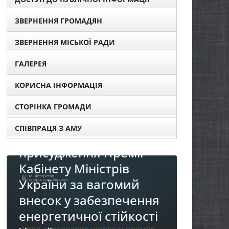
ЗВЕРНЕННЯ ГРОМАДЯН
ЗВЕРНЕННЯ МІСЬКОЇ РАДИ
ГАЛЕРЕЯ
КОРИСНА ІНФОРМАЦІЯ
СТОРІНКА ГРОМАДИ
СПІВПРАЦЯ З АМУ
для
НОВ
НОВИНИ
Пр
До уваги представників
ня
ре
бізнесу!
ті
«Д