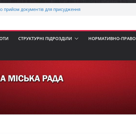
о прийом документів для присудження
 Міністрів України за вагомий внесок у
нергетичної стійкості України
авників бізнесу!
реалізація програми «Діалог влади та
БОТИ
СТРУКТУРНІ ПІДРОЗДІЛИ
НОРМАТИВНО-ПРАВОВ
ніх першокласників уже можуть оформити
яра»
ми погода випробовує жителів громади
тньою спекою