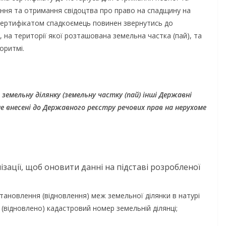
України
ання та отримання свідоцтва про право на спадщину на
06.08.2026
gormr
а сертифікатом спадкоємець повинен звернутись до
и, на території якої розташована земельна частка (пай), та
оритмі.
емельну ділянку (
земельну частку (пай
) інші Державні
не внесені до Державного реєстру речових прав на нерухоме
зації, щоб оновити данні на підставі розробленої
тановлення (відновлення) меж земельної ділянки в натурі
о (відновлено) кадастровий номер земельній ділянці;