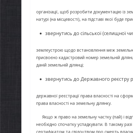
організації, щоб розробити документацію із з
натурі (на місцевості), на підставі якої буде п
звернутись до сільської (селищної ч
землеустрою щодо встановлення меж земельної д
присвоєно кадастровий номер земельній ділян
даній земельній ділянці;
звернутись до Державного реєстру 
НОВИНИ
державної реєстрації права власності на сфор
Останніми
права власності на земельну ділянку.
ОВИНИ
погода ви
Якщо ж право на земельну частку (пай) і відп
атьки майбутніх
жителів г
необхідно спочатку успадкувати. В такому разі
ершокласників уже
справжньо
сертифікатом та свідоцтвом про смерть власни