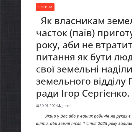
НОВИНИ
Як власникам земел
часток (паїв) пригот
року, аби не втра
питання як бути лю
свої земельні наділ
земельного відділу 
ради Ігор Сергієнко.
30.01.2024
gormr
Якщо у Вас або у ваших родичів на руках
є
діяти, аби земля після 1 січня 2025 року
залиши