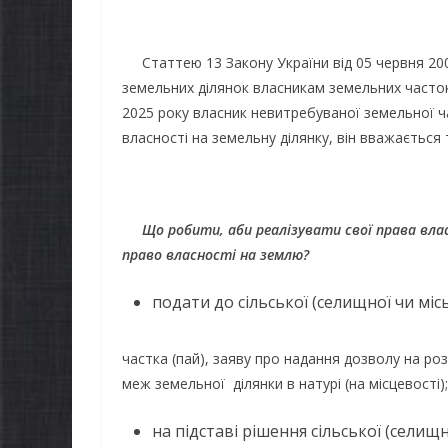
Статтею 13 Закону України від 05 червня 2003
земельних ділянок власникам земельних часток 
2025 року власник невитребуваної земельної 
власності на земельну ділянку, він вважається
Що робити, аби реалізувати свої права вла
право власності на землю
?
подати до сільської (селищної чи міс
частка (пай), заяву про надання дозволу на р
меж земельної ділянки в натурі (на місцевості);
на підставі рішення сільської (селищ