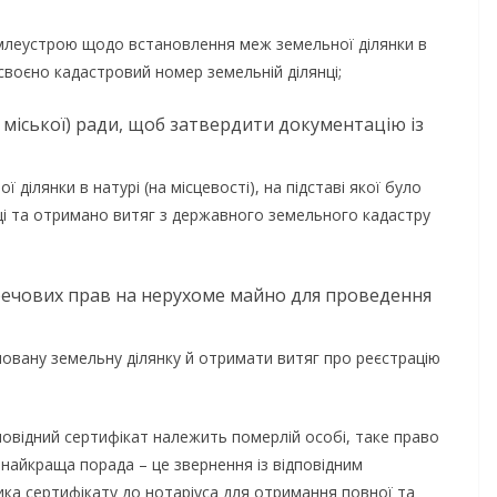
емлеустрою щодо встановлення меж земельної ділянки в
рисвоєно кадастровий номер земельній ділянці;
и міської) ради, щоб затвердити документацію із
ілянки в натурі (на місцевості), на підставі якої було
ці та отримано витяг з державного земельного кадастру
НОВИНИ
ОГОЛОШЕННЯ
Оголошення про
прийом документів 
речових прав на нерухоме майно для проведення
присудження Премії
мовану земельну ділянку й отримати витяг про реєстрацію
Кабінету Міністрів
 днями
України за вагомий
пробовує
внесок у забезпечен
овідний сертифікат належить померлій особі, таке право
ромади
енергетичної стійкос
 найкраща порада – це звернення із відповідним
ю літньою
ка сертифікату до нотаріуса для отримання повної та