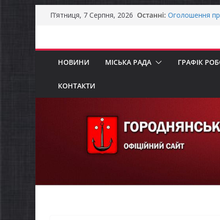
Перейти
Останні:
Оголошення пр
П’ятниця, 7 Серпня, 2026
до
Премії Кабінету
забезпечення е
вмісту
До уваги предст
Продовжується 
НОВИНИ
МІСЬКА РАДА
ГРАФІК РО
бізнесу»
Батьки майбут
«Пакунок школ
КОНТАКТИ
Останніми дня
справжньою лі