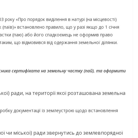
 року «Про порядок виділення в натурі (на місцевості)
(паїв)» встановлено правило, що у разі якщо до 1 січня
частки (паю) або його спадкоємець не оформив право
 таким, що відмовився від одержання земельної ділянки.
сника сертифіката на земельну частку (пай), та оформити
ької) ради, на території якої розташована земельна
озробку документації із землеустрою щодо встановлення
ної чи міської) ради звернутись до землевпорядної