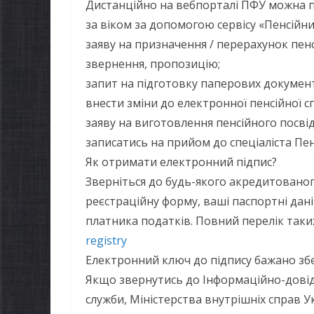
Дистанційно на вебпорталі ПФУ можна п
за віком за допомогою сервісу «Пенсійн
заяву на призначення / перерахунок пенсі
звернення, пропозицію;
запит на підготовку паперових документ
внести зміни до електронної пенсійної с
заяву на виготовлення пенсійного посві
записатись на прийом до спеціаліста Пен
Як отримати електронний підпис?
Зверніться до будь-якого акредитованог
реєстраційну форму, ваші паспортні дан
платника податків. Повний перелік таки
registry
Електронний ключ до підпису бажано збер
Якщо звернутись до Інформаційно-дові
служби, Міністерства внутрішніх справ 