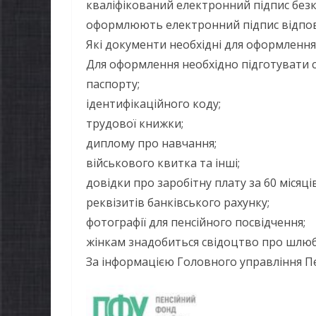
кваліфікований електронний підпис безк
оформлюють електронний підпис відпові
Які документи необхідні для оформлення п
Для оформлення необхідно підготувати с
паспорту;
ідентифікаційного коду;
трудової книжки;
диплому про навчання;
військового квитка та інші;
довідки про заробітну плату за 60 місяці
реквізитів банківського рахунку;
фотографії для пенсійного посвідчення;
НОВИНИ
жінкам знадобиться свідоцтво про шлюб 
Останні
За інформацією Головного управління Пе
НОВИНИ
погода 
Батьки майбутніх
жителів
першокласників уже
справжн