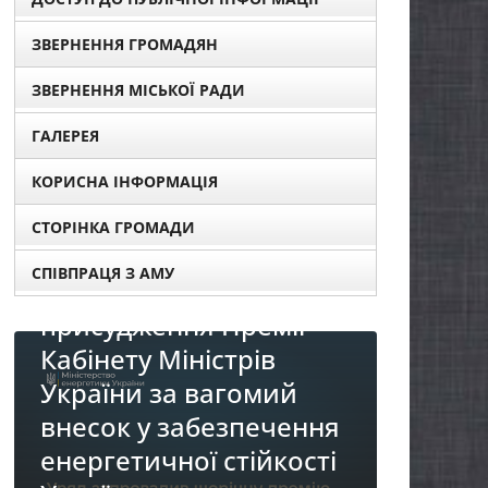
ЗВЕРНЕННЯ ГРОМАДЯН
ЗВЕРНЕННЯ МІСЬКОЇ РАДИ
ГАЛЕРЕЯ
КОРИСНА ІНФОРМАЦІЯ
СТОРІНКА ГРОМАДИ
СПІВПРАЦЯ З АМУ
в для
ії
НОВИНИ
ий
До уваги представників
чення
бізнесу!
кості