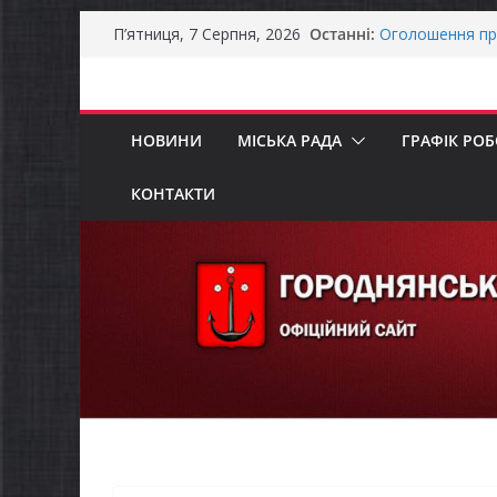
Перейти
Останні:
Оголошення пр
П’ятниця, 7 Серпня, 2026
до
Премії Кабінету
забезпечення е
вмісту
До уваги предст
Продовжується 
НОВИНИ
МІСЬКА РАДА
ГРАФІК РО
бізнесу»
Батьки майбут
«Пакунок школ
КОНТАКТИ
Останніми дня
справжньою лі