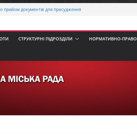
о прийом документів для присудження
 Міністрів України за вагомий внесок у
нергетичної стійкості України
авників бізнесу!
реалізація програми «Діалог влади та
БОТИ
СТРУКТУРНІ ПІДРОЗДІЛИ
НОРМАТИВНО-ПРАВОВ
ніх першокласників уже можуть оформити
яра»
ми погода випробовує жителів громади
тньою спекою