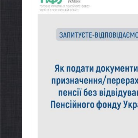
можуть оформити
спекою
«Пакунок школяра»
06.08.2026
go
06.08.2026
gormr