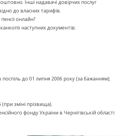
оштовно. Інші надавачі довірчих послуг
дно до власних тарифів.
енсії онлайн?
канкопії наступних документів:
НОВИНИ
ОГОЛОШЕННЯ
Оголошення про
в поспіль до 01 липня 2006 року (за бажанням);
прийом документі
присудження Прем
Кабінету Міністрів
(при зміні прізвища).
ми днями
України за вагом
нсійного фонду України в Чернігівській області
випробовує
внесок у забезпе
 громади
енергетичної стій
ьою літньою