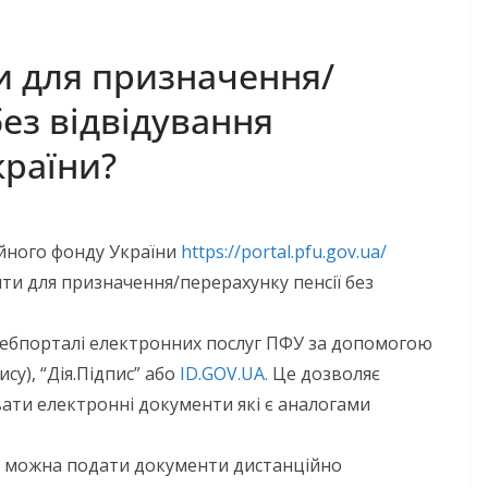
и для призначення/
без відвідування
країни?
ійного фонду України
https://portal.pfu.gov.ua/
и для призначення/перерахунку пенсії без
вебпорталі електронних послуг ПФУ за допомогою
су), “Дія.Підпис” або
ID.GOV.UA.
Це дозволяє
ати електронні документи які є аналогами
и можна подати документи дистанційно