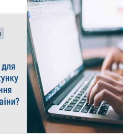
України
06.08.2026
gormr
rmr