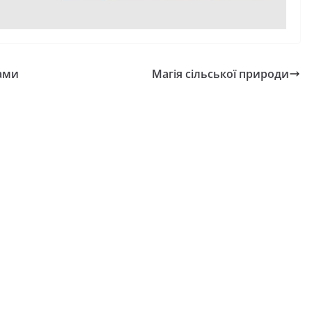
рами
Магія сільської природи