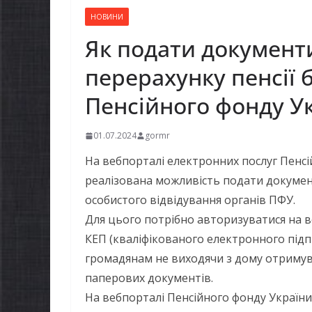
НОВИНИ
Як подати документ
перерахунку пенсії 
Пенсійного фонду У
01.07.2024
gormr
На вебпорталі електронних послуг Пенс
реалізована можливість подати документ
особистого відвідування органів ПФУ.
Для цього потрібно авторизуватися на 
КЕП (кваліфікованого електронного підпи
громадянам не виходячи з дому отримув
паперових документів.
На вебпорталі Пенсійного фонду Україн