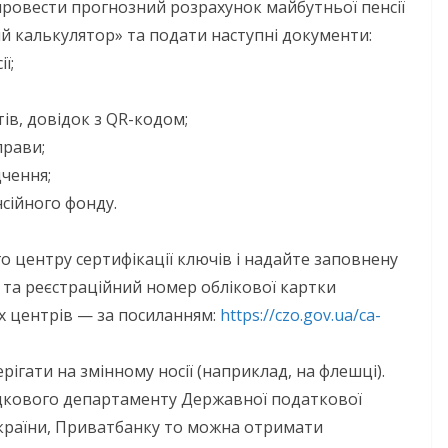
ровести прогнозний розрахунок майбутньої пенсії
ий калькулятор» та подати наступні документи:
ї;
ів, довідок з QR-кодом;
прави;
дчення;
сійного фонду.
о центру сертифікації ключів і надайте заповнену
і та реєстраційний номер облікової картки
х центрів — за посиланням:
https://czo.gov.ua/ca-
ігати на змінному носії (наприклад, на флешці).
дкового департаменту Державної податкової
України, Приватбанку то можна отримати