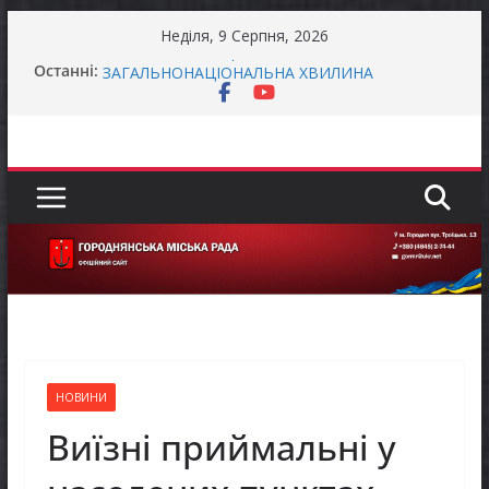
Перейти
Неділя, 9 Серпня, 2026
до
Захищай небо Чернігівщини!
Останні:
вмісту
ЗАГАЛЬНОНАЦІОНАЛЬНА ХВИЛИНА
МОВЧАННЯ
ЗАГАЛЬНОНАЦІОНАЛЬНА ХВИЛИНА
МОВЧАННЯ
Як отримати компенсацію за товари, придбані
для ветеранського бізнесу
Уповноважений Верховної Ради України з
прав людини проводить опитування щодо
реалізації права осіб з інвалідністю на працю
НОВИНИ
Виїзні приймальні у