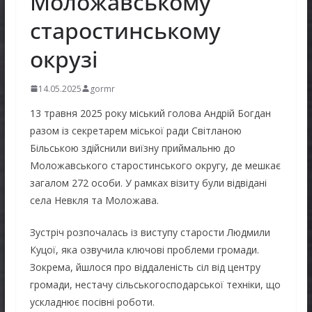
Моложавському
старостинському
окрузі
14.05.2025
gormr
13 травня 2025 року міський голова Андрій Богдан
разом із секретарем міської ради Світланою
Більською здійснили виїзну приймальню до
Моложавського старостинського округу, де мешкає
загалом 272 особи. У рамках візиту були відвідані
села Невкля та Моложава.
Зустріч розпочалась із виступу старости Людмили
Куцої, яка озвучила ключові проблеми громади.
Зокрема, йшлося про віддаленість сіл від центру
громади, нестачу сільськогосподарської техніки, що
ускладнює посівні роботи.