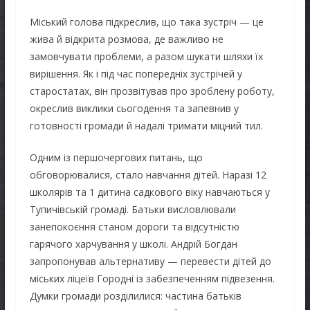
Міський голова підкреслив, що така зустріч — це
жива й відкрита розмова, де важливо не
замовчувати проблеми, а разом шукати шляхи їх
вирішення. Як і під час попередніх зустрічей у
старостатах, він прозвітував про зроблену роботу,
окреслив виклики сьогодення та запевнив у
готовності громади й надалі тримати міцний тил.
Одним із першочергових питань, що
обговорювалися, стало навчання дітей. Наразі 12
школярів та 1 дитина садкового віку навчаються у
Тупичівській громаді. Батьки висловлювали
занепокоєння станом дороги та відсутністю
гарячого харчування у школі. Андрій Богдан
запропонував альтернативу — перевести дітей до
міських ліцеїв Городні із забезпеченням підвезення.
Думки громади розділилися: частина батьків