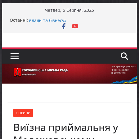
Перейти
Четвер, 6 Серпня, 2026
до
Останні:
Продовжується реалізація програми «Діалог
вмісту
влади та бізнесу»
Батьки майбутніх першокласників уже можуть
оформити «Пакунок школяра»
Останніми днями погода випробовує жителів
громади справжньою літньою спекою
Оголошення про прийом документів для
присудження Премії Кабінету Міністрів України
за вагомий внесок у забезпечення
енергетичної стійкості України
До уваги представників бізнесу!
НОВИНИ
Виїзна приймальня у