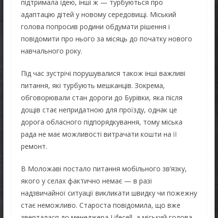
підтримала ідею, інші ж — турбуються про
адаптацію дітей у новому середовищі. Міський
голова попросив родини обдумати рішення і
повідомити про нього за місяць до початку нового
навчального року.
Під час зустрічі порушувалися також інші важливі
питання, які турбують мешканців. Зокрема,
обговорювали стан дороги до Бурівки, яка після
дощів стає непридатною для проїзду, однак це
дорога обласного підпорядкування, тому міська
рада не має можливості витрачати кошти на її
ремонт.
В Моложаві постало питання мобільного зв’язку,
якого у селах фактично немає — в разі
надзвичайної ситуації викликати швидку чи пожежну
стає неможливо. Староста повідомила, що вже
зверталася до менеджера Lifecell, а міський голова