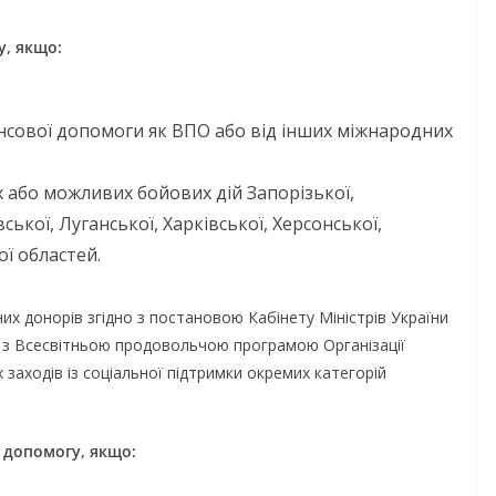
у, якщо:
ансової допомоги як ВПО або від інших міжнародних
або можливих бойових дій Запорізької,
НОВИНИ
ОГОЛОШЕННЯ
ької, Луганської, Харківської, Херсонської,
ої областей.
Оголошення пр
прийом докумен
 донорів згідно з постановою Кабінету Міністрів України
присудження Пр
го з Всесвітньою продовольчою програмою Організації
Кабінету Міністр
заходів із соціальної підтримки окремих категорій
німи днями
України за ваг
а випробовує
внесок у забез
 допомогу, якщо:
ів громади
енергетичної ст
жньою літньою