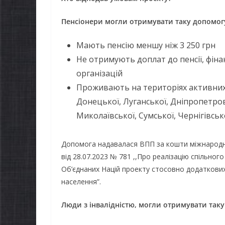
Пенсіонери могли отримувати таку допомог
Мають пенсію меншу ніж 3 250 грн
Не отримують доплат до пенсії, фін
організацій
Проживають на територіях активних 
Донецької, Луганської, Дніпропетровс
Миколаївської, Сумської, Чернігівськ
Допомога надавалася ВПП за кошти міжнародних
від 28.07.2023 № 781 ,,Про реалізацію спільно
НОВИНИ
Об’єднаних Націй проекту стосовно додаткових 
Остан
населення”.
НОВИНИ
погод
Батьки майбутніх
Люди
з інвалідністю, могли отримувати таку
жител
першокласників уже
справ