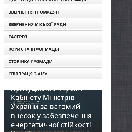
ЗВЕРНЕННЯ ГРОМАДЯН
ЗВЕРНЕННЯ МІСЬКОЇ РАДИ
ГАЛЕРЕЯ
КОРИСНА ІНФОРМАЦІЯ
СТОРІНКА ГРОМАДИ
о
СПІВПРАЦЯ З АМУ
тів для
емії
ів
НОВИНИ
омий
До уваги представників
печення
бізнесу!
ійкості