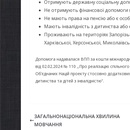
Отримують державну соціальну допо
можуть оформити
спеко
Не отримують фінансової допомоги я
«Пакунок школяра»
Не мають права на пенсію або є особ
06.08.2026
Мають інвалідність з дитинства або 
06.08.2026
gormr
Проживають на територіях Запорізьк
Харківської, Херсонської, Миколаївськ
Допомога надавалася ВПП за кошти міжнародних
від 02.02.2024 № 110 ,,Про реалізацію спільно
Об’єднаних Націй проекту стосовно додаткових з
дитинства та дітей з інвалідністю”.
ЗАГАЛЬНОНАЦІОНАЛЬНА ХВИЛИНА
МОВЧАННЯ