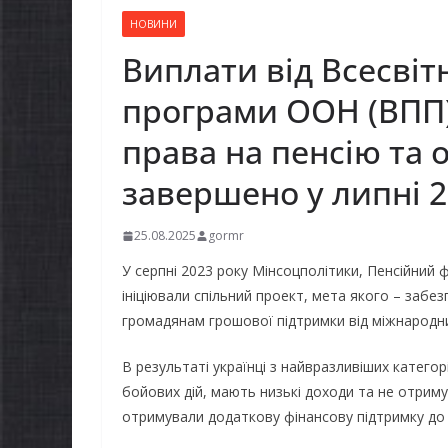
НОВИНИ
Виплати від Всесвіт
програми ООН (ВПП) 
права на пенсію та о
завершено у липні 2
25.08.2025
gormr
У серпні 2023 року Мінсоцполітики, Пенсійний
ініціювали спільний проект, мета якого – забе
громадянам грошової підтримки від міжнародни
В результаті українці з найвразливіших катего
бойових дій, мають низькі доходи та не отрим
отримували додаткову фінансову підтримку до