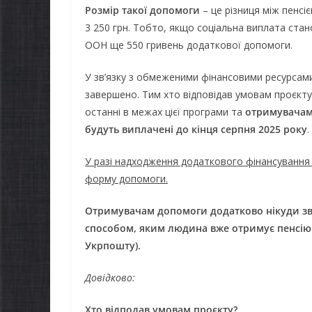
Розмір такої допомоги
– це різниця між пенсі
3 250 грн. Тобто, якщо соціальна виплата стан
ООН ще 550 гривень додаткової допомоги.
У зв’язку з обмеженими фінансовими ресурса
завершено. Тим хто відповідав умовам проєкту
останні в межах цієї програми та
отримувача
будуть
виплачені
до
кінця
серпня
2025
року
.
У разі надходження додаткового фінансування
форму допомоги.
Отримувачам допомоги додатково нікуди зве
способом, яким людина вже отримує пенсію 
Укрпошту
).
Довідково
:
Хто відподав умовам проєкту?