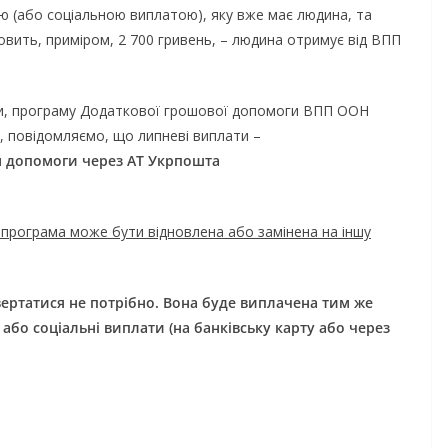
єю (або соціальною виплатою), яку вже має людина, та
овить, приміром, 2 700 гривень, – людина отримує від ВПП
ми, програму Додаткової грошової допомоги ВПП ООН
, повідомляємо, що липневі виплати –
м
допомоги через АТ Укр
п
ошта
 програма може бути відновлена або замінена на іншу
ртатися не потрібно. Вона буде виплачена тим же
або соціальні виплати (на
банківську
карту
або
через