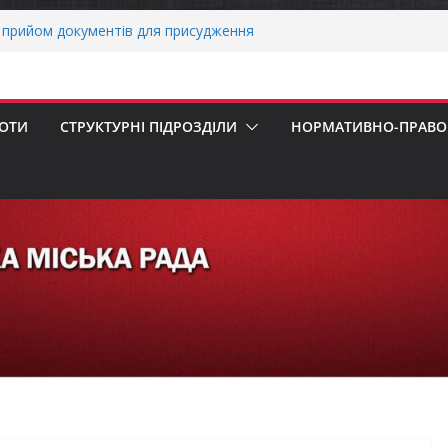
прийом документів для присудження
Міністрів України за вагомий внесок у
ргетичної стійкості України
вників бізнесу!
еалізація програми «Діалог влади та
БОТИ
СТРУКТУРНІ ПІДРОЗДІЛИ
НОРМАТИВНО-ПРАВОВ
х першокласників уже можуть оформити
ра»
 погода випробовує жителів громади
ньою спекою