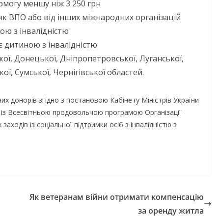
України
могу меншу ніж 3 250 грн
ю
к ВПО або від інших міжнародних організацій
06.08.2026
gormr
ою з інвалідністю
gormr
є дитиною з інвалідністю
ої, Донецької, Дніпропетровської, Луганської,
ої, Сумської, Чернігівської областей.
 донорів згідно з постановою Кабінету Міністрів України
го із Всесвітньою продовольчою програмою Організації
аходів із соціальної підтримки осіб з інвалідністю з
Як ветеранам війни отримати компенсацію
за оренду житла