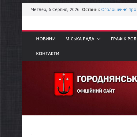
Перейти
Останні:
Оголошення про 
Четвер, 6 Серпня, 2026
до
Премії Кабінету 
забезпечення ене
вмісту
До уваги предста
Продовжується р
НОВИНИ
МІСЬКА РАДА
ГРАФІК РО
бізнесу»
Батьки майбутні
«Пакунок школя
КОНТАКТИ
Останніми днями
справжньою літ