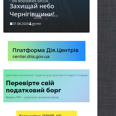
можуть оформити
«Пакунок школяра»
06.08.2026
gormr