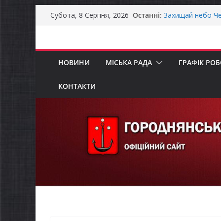
Перейти
Останні:
Захищай небо Че
Субота, 8 Серпня, 2026
до
Батьки майбутні
«Пакунок школя
вмісту
Останніми днями
справжньою літ
НОВИНИ
МІСЬКА РАДА
ГРАФІК РО
Як отримати ком
ветеранського б
Уповноважений В
КОНТАКТИ
проводить опиту
інвалідністю на 