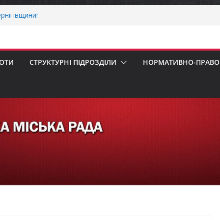
рнігівщини!
х першокласників уже можуть оформити
ра»
 погода випробовує жителів громади
ньою спекою
БОТИ
СТРУКТУРНІ ПІДРОЗДІЛИ
НОРМАТИВНО-ПРАВОВ
пенсацію за товари, придбані для
ізнесу
ерховної Ради України з прав людини
вання щодо реалізації права осіб з
працю