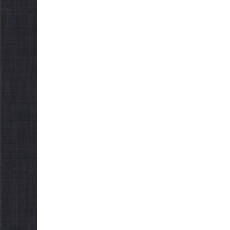
Як отримати
осіб з ін
компенсацію за
працю
товари, придбані для
07.08.2026
go
ветеранського бізнесу
07.08.2026
gormr