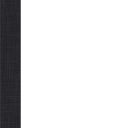
НОВИНИ
Уповнов
Верховно
України 
проводи
НОВИНИ
щодо реа