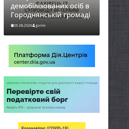
НА ХВИЛИНА
 осіб в
МОВЧАННЯ
громаді
05.08.2026
gormr