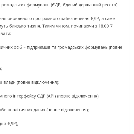
а громадських формувань (ЄДР, Єдиний державний реєстр).
я оновленого програмного забезпечення ЄДР, а саме
муть близько тижня. Таким чином, починаючи з 18.00 7
ювати:
зичних осіб – підприємців та громадських формувань (повне
;
 влади (повне відключення);
много інтерфейсу ЄДР (API) (повне відключення);
або аналітичних даних (повне відключення);
ї з ЄДР);