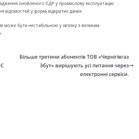
ровадження оновленого ЄДР у промислову експлуатацію
я відомостей у формі відкритих даних.
в може бути нестабільною у зв’язку з великим
.
Більше третини абонентів ТОВ «Чернігівгаз
ОС
Збут» вирішують усі питання через
електронні сервіси.
НОВИНИ
ась 45-та сесія
Фахівці із супро
янської міської
ветеранів війни