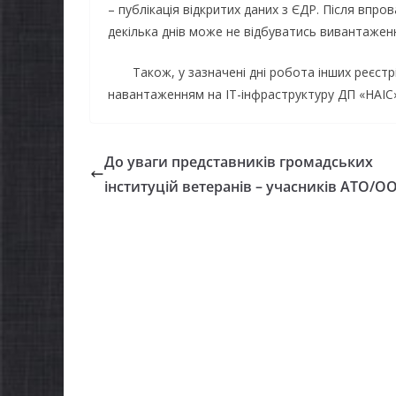
– публікація відкритих даних з ЄДР. Після вп
декілька днів може не відбуватись вивантаженн
Також, у зазначені дні робота інших реєстрі
навантаженням на IT-інфраструктуру ДП «НАІС»
До уваги представників громадських
інституцій ветеранів – учасників АТО/О
НОВИНИ
Городнянська міська
рада встановила 100-
відсоткові податкові
НОВИНИ
пільги для територій,
Відбул
щодо яких прийнято
Городн
рішення про