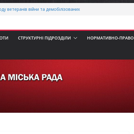
воду ветеранів війни та демобілізованих
ькій громаді
ОНАЛЬНА ХВИЛИНА МОВЧАННЯ
своєчасну сплату земельного податку
 податкового зобов’язання (МПЗ)
БОТИ
СТРУКТУРНІ ПІДРОЗДІЛИ
НОРМАТИВНО-ПРАВОВ
ська рада встановила 100-відсоткові
 для територій, щодо яких прийнято
в’язкову евакуацію населення
сесія Городнянської міської ради
ння