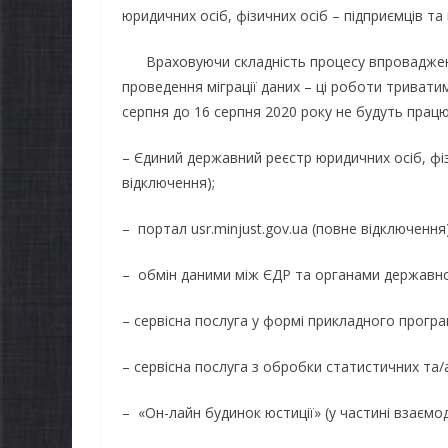
юридичних осіб, фізичних осіб – підприємців т
Враховуючи складність процесу впровадженн
проведення міграції даних – ці роботи тривати
серпня до 16 серпня 2020 року не будуть прац
– Єдиний державний реєстр юридичних осіб, фі
відключення);
– портал usr.minjust.gov.ua (повне відключення)
– обмін даними між ЄДР та органами державної
– сервісна послуга у формі прикладного програ
– сервісна послуга з обробки статистичних та/
– «Он-лайн будинок юстиції» (у частині взаємоді