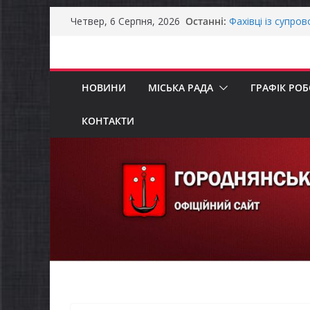
Перейти
Останні:
Фахівці із супро
Четвер, 6 Серпня, 2026
до
осіб в Городнянс
ЗАГАЛЬНОНАЦІ
вмісту
Оголошення про 
та мінімального
НОВИНИ
МІСЬКА РАДА
ГРАФІК РО
Городнянська мі
податкові пільги
рішення про обо
КОНТАКТИ
Відбулась 45-та 
восьмого склика