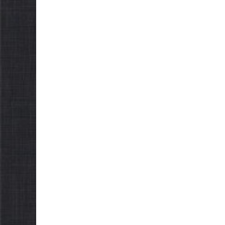
ради 
обов’язкову евакуацію
склик
населення
05.08.2026
05.08.2026
gormr