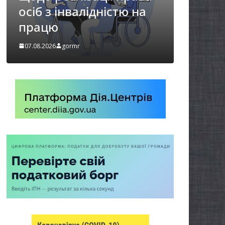
стю на
Захищай небо
Чернігівщини!
07.08.2026
gormr