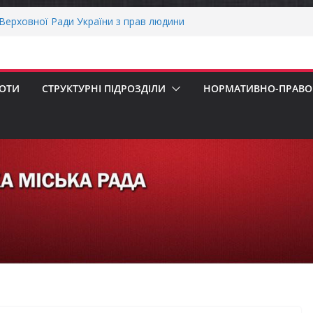
ерховної Ради України з прав людини
вання щодо реалізації права осіб з
працю
рнігівщини!
х першокласників уже можуть оформити
БОТИ
СТРУКТУРНІ ПІДРОЗДІЛИ
НОРМАТИВНО-ПРАВОВ
ра»
ОНАЛЬНА ХВИЛИНА МОВЧАННЯ
пенсацію за товари, придбані для
ізнесу