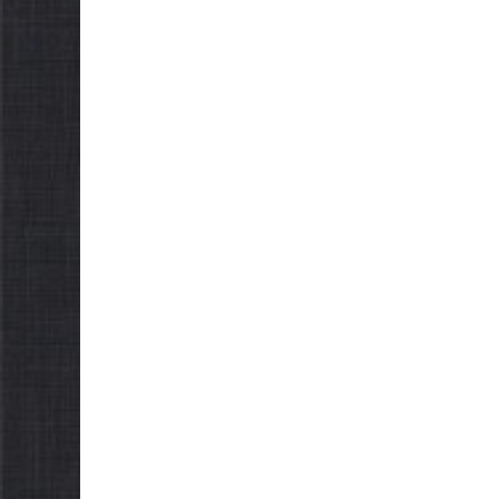
НА ХВИЛИНА
Як от
МОВЧАННЯ
компе
08.08.2026
gormr
товар
ветер
07.08.2026