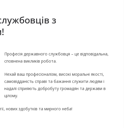
службовців з
!
Професія державного службовця – це відповідальна,
сповнена викликів робота.
Нехай ваш професіоналізм, високі моральні якості,
самовідданість справі та бажання служити людям і
надалі сприяють добробуту громадян та держави в
цілому.
ії, нових здобутків та мирного неба!