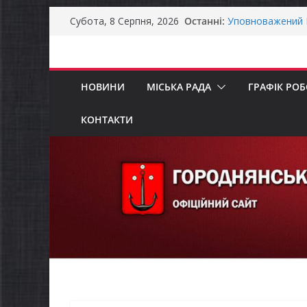
Перейти
Останні:
Уповноважений В
Субота, 8 Серпня, 2026
до
проводить опиту
інвалідністю на 
вмісту
Захищай небо Че
Батьки майбутні
НОВИНИ
МІСЬКА РАДА
ГРАФІК РО
«Пакунок школя
ЗАГАЛЬНОНАЦІ
Як отримати ком
КОНТАКТИ
ветеранського б