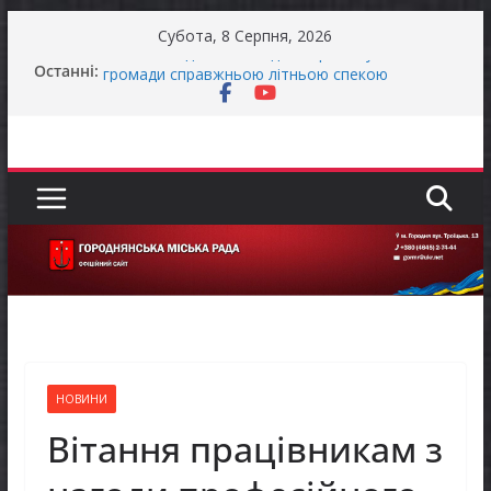
Перейти
Субота, 8 Серпня, 2026
до
Останні:
Останніми днями погода випробовує жителів
вмісту
громади справжньою літньою спекою
Як отримати компенсацію за товари, придбані
для ветеранського бізнесу
Уповноважений Верховної Ради України з
прав людини проводить опитування щодо
реалізації права осіб з інвалідністю на працю
Захищай небо Чернігівщини!
Батьки майбутніх першокласників уже можуть
оформити «Пакунок школяра»
НОВИНИ
Вітання працівникам з