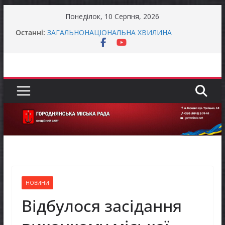
Перейти
Понеділок, 10 Серпня, 2026
до
Останні:
ЗАГАЛЬНОНАЦІОНАЛЬНА ХВИЛИНА
вмісту
МОВЧАННЯ
Як отримати компенсацію за товари, придбані
для ветеранського бізнесу
Уповноважений Верховної Ради України з
прав людини проводить опитування щодо
реалізації права осіб з інвалідністю на працю
Завдяки діяльності Rotary International
започатковано проєкт «Здоров’я дітей
України»
ЗАГАЛЬНОНАЦІОНАЛЬНА ХВИЛИНА
МОВЧАННЯ
НОВИНИ
Відбулося засідання