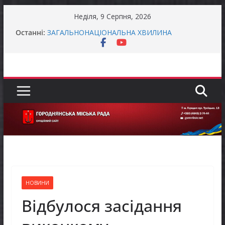
Перейти
Неділя, 9 Серпня, 2026
до
Захищай небо Чернігівщини!
Останні:
вмісту
ЗАГАЛЬНОНАЦІОНАЛЬНА ХВИЛИНА
МОВЧАННЯ
ЗАГАЛЬНОНАЦІОНАЛЬНА ХВИЛИНА
МОВЧАННЯ
Як отримати компенсацію за товари, придбані
для ветеранського бізнесу
Уповноважений Верховної Ради України з
прав людини проводить опитування щодо
реалізації права осіб з інвалідністю на працю
НОВИНИ
Відбулося засідання