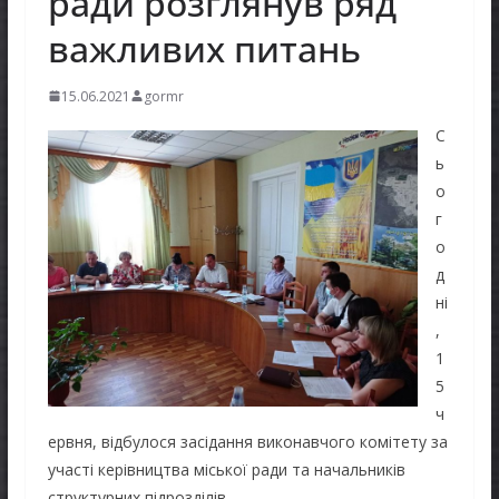
ради розглянув ряд
важливих питань
15.06.2021
gormr
С
ь
о
г
о
д
ні
,
1
5
ч
ервня, відбулося засідання виконавчого комітету за
участі керівництва міської ради та начальників
структурних підрозділів.