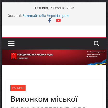
Перейти
П’ятниця, 7 Серпня, 2026
до
Останні:
Захищай небо Чернігівщини!
вмісту
Батьки майбутніх першокласників уже можуть
оформити «Пакунок школяра»
Останніми днями погода випробовує жителів
громади справжньою літньою спекою
Як отримати компенсацію за товари, придбані
для ветеранського бізнесу
Уповноважений Верховної Ради України з
прав людини проводить опитування щодо
реалізації права осіб з інвалідністю на працю
НОВИНИ
Виконком міської