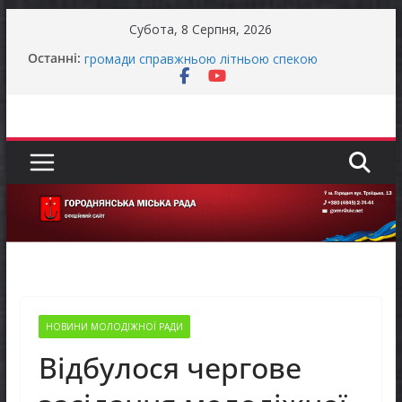
Перейти
Субота, 8 Серпня, 2026
до
Останніми днями погода випробовує жителів
Останні:
вмісту
громади справжньою літньою спекою
Як отримати компенсацію за товари, придбані
для ветеранського бізнесу
Уповноважений Верховної Ради України з
прав людини проводить опитування щодо
реалізації права осіб з інвалідністю на працю
Захищай небо Чернігівщини!
Батьки майбутніх першокласників уже можуть
оформити «Пакунок школяра»
НОВИНИ МОЛОДІЖНОЇ РАДИ
Відбулося чергове