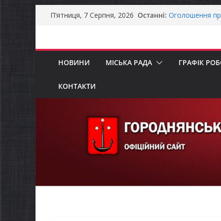
Перейти
Останні:
Оголошення пр
П’ятниця, 7 Серпня, 2026
до
Премії Кабінету
забезпечення е
вмісту
До уваги предст
Продовжується 
НОВИНИ
МІСЬКА РАДА
ГРАФІК РО
бізнесу»
Батьки майбут
«Пакунок школ
КОНТАКТИ
Останніми дня
справжньою лі