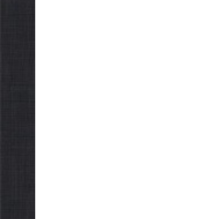
можуть оформити
спеко
«Пакунок школяра»
06.08.2026
06.08.2026
gormr