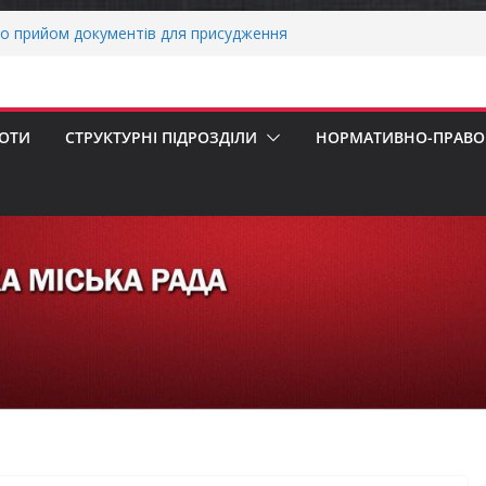
о прийом документів для присудження
 Міністрів України за вагомий внесок у
нергетичної стійкості України
авників бізнесу!
реалізація програми «Діалог влади та
БОТИ
СТРУКТУРНІ ПІДРОЗДІЛИ
НОРМАТИВНО-ПРАВОВ
ніх першокласників уже можуть оформити
яра»
ми погода випробовує жителів громади
тньою спекою