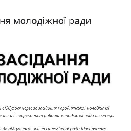
ння молодіжної ради
и відбулося чергове засідання Городнянської молодіжної
я та обговорено план роботи молодіжної ради на місяць.
щодо відсутності члена молодіжної ради Шаропатого