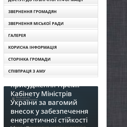
ЗВЕРНЕННЯ ГРОМАДЯН
ЗВЕРНЕННЯ МІСЬКОЇ РАДИ
ГАЛЕРЕЯ
КОРИСНА ІНФОРМАЦІЯ
СТОРІНКА ГРОМАДИ
ро
СПІВПРАЦЯ З АМУ
тів для
емії
рів
НОВИНИ
омий
До уваги представників
печення
бізнесу!
ійкості