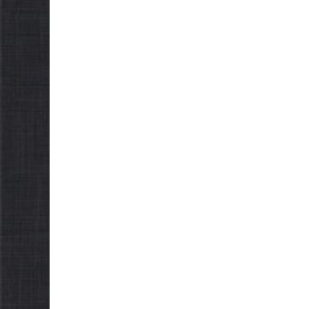
НОВИНИ
Остан
НОВИНИ
погод
Батьки майбутніх
жител
першокласників уже
справ