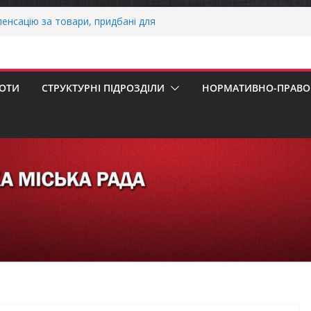
НАЛЬНА ХВИЛИНА МОВЧАННЯ
енсацію за товари, придбані для
знесу
ерховної Ради України з прав людини
ання щодо реалізації права осіб з
працю
БОТИ
СТРУКТУРНІ ПІДРОЗДІЛИ
НОРМАТИВНО-ПРАВОВ
нігівщини!
НАЛЬНА ХВИЛИНА МОВЧАННЯ