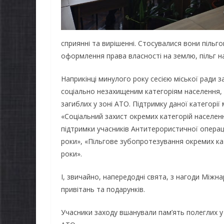
сприянні та вирішенні. Стосувалися вони піль
оформлення права власності на землю, пільг на
Наприкінці минулого року сесією міської ради
соціально незахищеним категоріям населення, у
загиблих у зоні АТО. Підтримку даної категорі
«Соціальний захист окремих категорій населен
підтримки учасників Антитерористичної операції
роки», «Пільгове зубопротезування окремих ка
роки».
І, звичайно, напередодні свята, з нагоди Міжн
привітань та подарунків.
Учасники заходу вшанували пам’ять полеглих у 