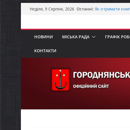
ЗАГАЛЬНОНАЦІО
Перейти
Останні:
Як отримати комп
Неділя, 9 Серпня, 2026
до
ветеранського бі
Уповноважений В
вмісту
проводить опитув
інвалідністю на 
НОВИНИ
МІСЬКА РАДА
ГРАФІК РО
Захищай небо Чер
ЗАГАЛЬНОНАЦІО
КОНТАКТИ