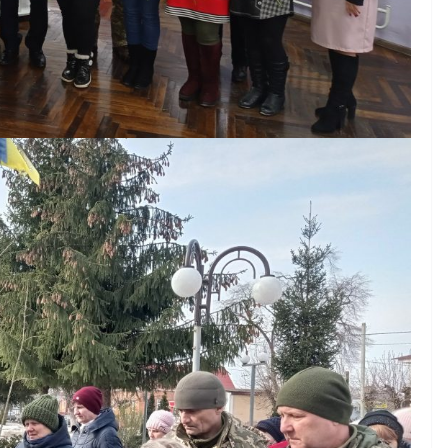
Як отримати
компенсацію за
товари, придбані для
ветеранського бізнесу
07.08.2026
gormr