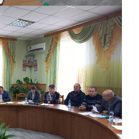
НОВИНИ
Уповноважений
Верховної Ради
України з прав людини
проводить опитування
щодо реалізації права