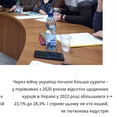
Через війну українці почали більше курити –
у порівнянні з 2020 роком відсоток щоденних
ох
курців в Україні у 2022 році збільшився з
ій
23,1% до 28,3%. І сприяє цьому не хто інший,
як тютюнова індустрія