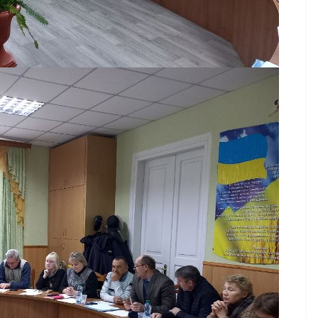
осіб з інвалідністю на
за
працю
ані для
07.08.2026
gormr
 бізнесу