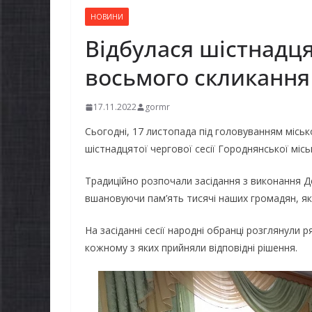
НОВИНИ
Відбулася шістнадця
восьмого скликання
17.11.2022
gormr
Сьогодні, 17 листопада під головуванням міськ
шістнадцятої чергової сесії Городнянської міс
Традиційно розпочали засідання з виконання Д
вшановуючи пам’ять тисячі наших громадян, які
На засіданні сесії народні обранці розглянули
кожному з яких прийняли відповідні рішення.