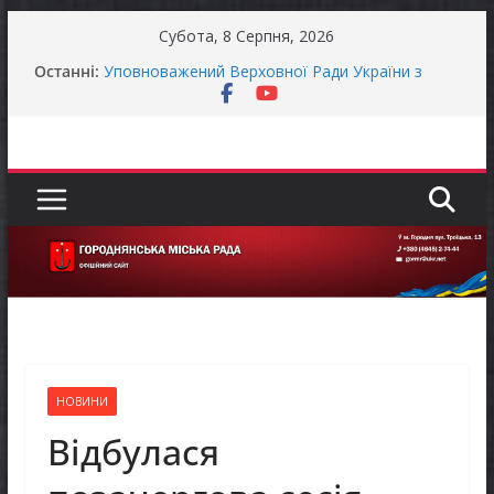
Перейти
Субота, 8 Серпня, 2026
до
Останні:
Уповноважений Верховної Ради України з
вмісту
прав людини проводить опитування щодо
реалізації права осіб з інвалідністю на працю
Захищай небо Чернігівщини!
Батьки майбутніх першокласників уже можуть
оформити «Пакунок школяра»
ЗАГАЛЬНОНАЦІОНАЛЬНА ХВИЛИНА
МОВЧАННЯ
Як отримати компенсацію за товари, придбані
для ветеранського бізнесу
НОВИНИ
Відбулася