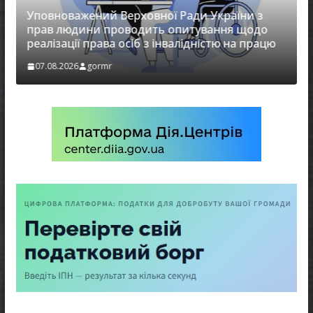
овноважений Верховної Ради України з
НОВИНИ
ав людини проводить опитування щодо
алізації права осіб з інвалідністю на працю
Захищай
7.08.2026
gormr
07.08.202