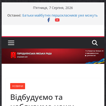
Перейти
П’ятниця, 7 Серпня, 2026
до
Продовжується реалізація програми «Діалог
Останні:
вмісту
влади та бізнесу»
Батьки майбутніх першокласників уже можуть
оформити «Пакунок школяра»
Останніми днями погода випробовує жителів
громади справжньою літньою спекою
Оголошення про прийом документів для
присудження Премії Кабінету Міністрів України
за вагомий внесок у забезпечення
енергетичної стійкості України
До уваги представників бізнесу!
НОВИНИ
Відбудуємо та