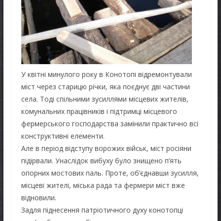
У квітні минулого року в Конотопі відремонтували
міст через старицю річки, яка поєднує дві частини
села. Тоді спільними зусиллями місцевих жителів,
комунальних працівників і підтримці місцевого
фермерського господарства замінили практично всі
конструктивні елементи.
Але в період відступу ворожих військ, міст росіяни
підірвали. Унаслідок вибуху було знищено п’ять
опорних мостових паль. Проте, об’єднавши зусилля,
місцеві жителі, міська рада та фермери міст вже
відновили.
Задля піднесення патріотичного духу конотопці