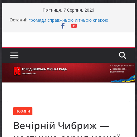
Перейти
П’ятниця, 7 Серпня, 2026
до
Останні:
Останніми днями погода випробовує жителів
вмісту
громади справжньою літньою спекою
Як отримати компенсацію за товари, придбані
для ветеранського бізнесу
Уповноважений Верховної Ради України з
прав людини проводить опитування щодо
реалізації права осіб з інвалідністю на працю
Захищай небо Чернігівщини!
Батьки майбутніх першокласників уже можуть
оформити «Пакунок школяра»
НОВИНИ
Вечірній Чибриж —