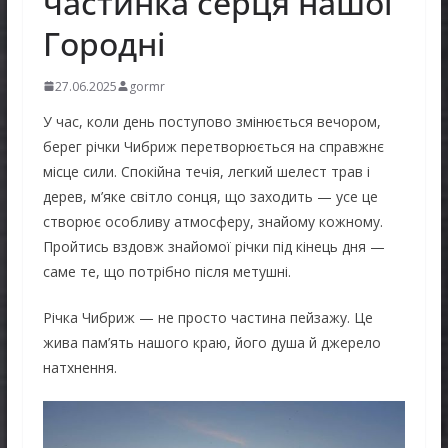
частинка серця нашої
Городні
27.06.2025
gormr
У час, коли день поступово змінюється вечором,
берег річки Чибриж перетворюється на справжнє
місце сили. Спокійна течія, легкий шелест трав і
дерев, м’яке світло сонця, що заходить — усе це
створює особливу атмосферу, знайому кожному.
Пройтись вздовж знайомої річки під кінець дня —
саме те, що потрібно після метушні.
Річка Чибриж — не просто частина пейзажу. Це
жива пам’ять нашого краю, його душа й джерело
натхнення.