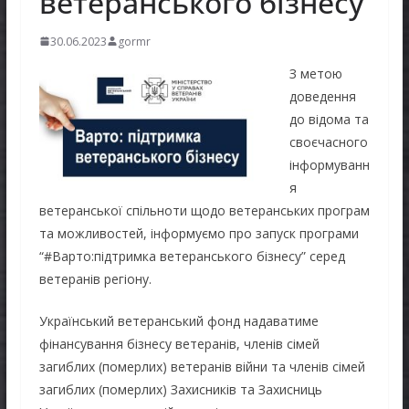
ветеранського бізнесу
30.06.2023
gormr
З метою
доведення
до відома та
своєчасного
інформуванн
я
ветеранської спільноти щодо ветеранських програм
та можливостей, інформуємо про запуск програми
“#Варто:підтримка ветеранського бізнесу” серед
ветеранів регіону.
Український ветеранський фонд надаватиме
фінансування бізнесу ветеранів, членів сімей
загиблих (померлих) ветеранів війни та членів сімей
загиблих (померлих) Захисників та Захисниць