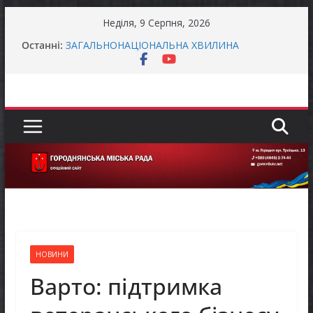
Перейти
Неділя, 9 Серпня, 2026
до
Батьки майбутніх першокласників уже можуть
Останні:
оформити «Пакунок школяра»
вмісту
ЗАГАЛЬНОНАЦІОНАЛЬНА ХВИЛИНА
МОВЧАННЯ
Як отримати компенсацію за товари, придбані
для ветеранського бізнесу
Уповноважений Верховної Ради України з
прав людини проводить опитування щодо
реалізації права осіб з інвалідністю на працю
Захищай небо Чернігівщини!
НОВИНИ
Варто: підтримка