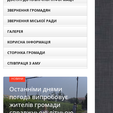
ЗВЕРНЕННЯ ГРОМАДЯН
ЗВЕРНЕННЯ МІСЬКОЇ РАДИ
ГАЛЕРЕЯ
КОРИСНА ІНФОРМАЦІЯ
НОВИНИ
ОГОЛОШЕННЯ
СТОРІНКА ГРОМАДИ
Оголошення про
СПІВПРАЦЯ З АМУ
прийом документів для
присудження Премії
Кабінету Міністрів
ми
України за вагомий
вує
внесок у забезпечення
и
енергетичної стійкості
тньою