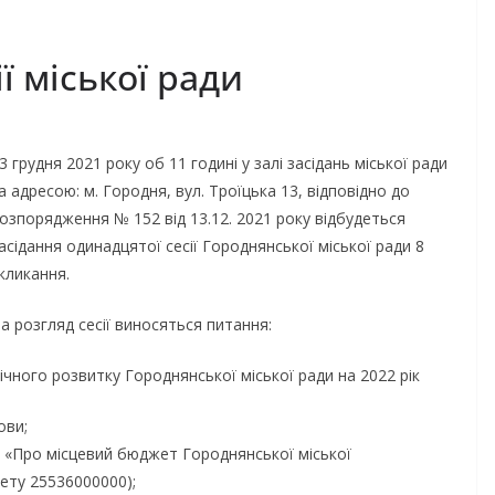
ії міської ради
3 грудня 2021 року об 11 годині у залі засідань міської ради
а адресою: м. Городня, вул. Троїцька 13, відповідно до
озпорядження № 152 від 13.12. 2021 року відбудеться
асідання одинадцятої сесії Городнянської міської ради 8
кликання.
а розгляд сесії виносяться питання:
ного розвитку Городнянської міської ради на 2022 рік
ови;
ди «Про місцевий бюджет Городнянської міської
ету 25536000000);