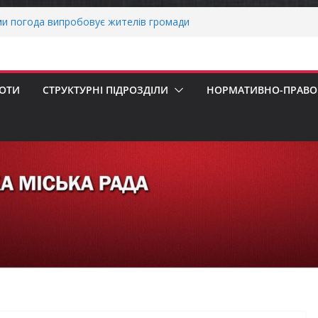
ми погода випробовує жителів громади
тньою спекою
о прийом документів для присудження
 Міністрів України за вагомий внесок у
нергетичної стійкості України
БОТИ
СТРУКТУРНІ ПІДРОЗДІЛИ
НОРМАТИВНО-ПРАВОВ
авників бізнесу!
ернігівщини!
ніх першокласників уже можуть оформити
яра»