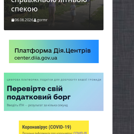
України
06.08.2026
gormr