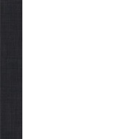
Захищай небо
можут
Чернігівщини!
«Паку
07.08.2026
gormr
06.08.2026