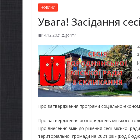
НОВИНИ
Увага! Засідання сес
14.12.2021
gormr
2
з
р
з
с
Н
Про затвердження програми соціально-економіч
Про затвердження розпоряджень міського гол
Про внесення змін до рішення сесії міської ра
територіальної громади на 2021 рік» (код бюдж