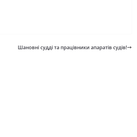
Шановні судді та працівники апаратів судів!
НОВИНИ
Останніми дня
погода випробо
 майбутніх
жителів громад
класників уже
справжньою лі