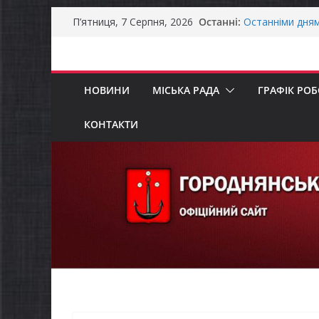
Перейти
Останні:
Останніми дня
П’ятниця, 7 Серпня, 2026
до
справжньою лі
Оголошення пр
вмісту
Премії Кабінету
забезпечення е
НОВИНИ
МІСЬКА РАДА
ГРАФІК РО
До уваги предст
Захищай небо Ч
Батьки майбут
КОНТАКТИ
«Пакунок школ