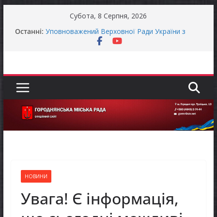
Перейти
Субота, 8 Серпня, 2026
до
Останні:
Уповноважений Верховної Ради України з
вмісту
прав людини проводить опитування щодо
реалізації права осіб з інвалідністю на працю
Захищай небо Чернігівщини!
Батьки майбутніх першокласників уже можуть
оформити «Пакунок школяра»
ЗАГАЛЬНОНАЦІОНАЛЬНА ХВИЛИНА
МОВЧАННЯ
Як отримати компенсацію за товари, придбані
для ветеранського бізнесу
НОВИНИ
Увага! Є інформація,