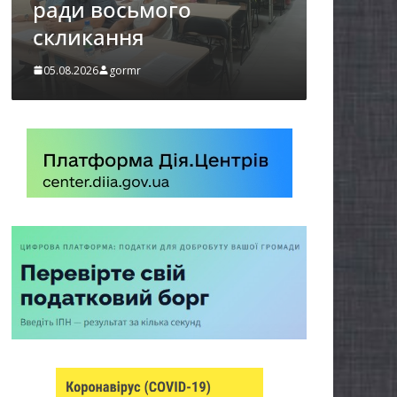
о
демобілізованих осіб в
Городнянській громаді
05.08.2026
gormr