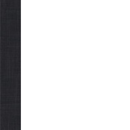
НОВИН
Гор
рада
НОВИНИ
відс
Продовжується
піль
реалізація програми
щод
«Діалог влади та
ріш