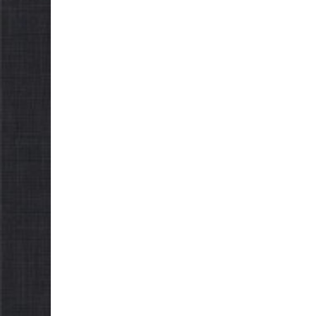
бізнесу»
обов
нас
06.08.2026
gormr
05.08.