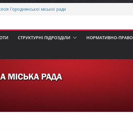
сесія Городнянської міської ради
ння
воду ветеранів війни та демобілізованих
ькій громаді
ОНАЛЬНА ХВИЛИНА МОВЧАННЯ
БОТИ
СТРУКТУРНІ ПІДРОЗДІЛИ
НОРМАТИВНО-ПРАВОВ
еалізація програми «Діалог влади та
ська рада встановила 100-відсоткові
 для територій, щодо яких прийнято
в’язкову евакуацію населення