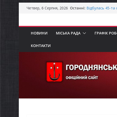
Перейти
Останні:
Відбулась 45-та 
Четвер, 6 Серпня, 2026
до
восьмого склика
Фахівці із супро
вмісту
осіб в Городнянс
ЗАГАЛЬНОНАЦІ
НОВИНИ
МІСЬКА РАДА
ГРАФІК РО
Продовжується р
бізнесу»
Городнянська мі
КОНТАКТИ
податкові пільги
рішення про обо