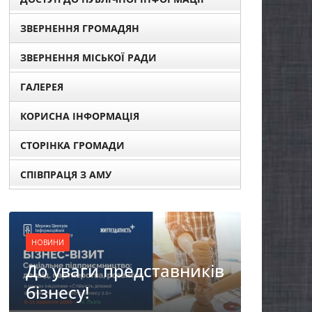
ЗВЕРНЕННЯ ГРОМАДЯН
ЗВЕРНЕННЯ МІСЬКОЇ РАДИ
ГАЛЕРЕЯ
КОРИСНА ІНФОРМАЦІЯ
СТОРІНКА ГРОМАДИ
НОВИНИ
СПІВПРАЦЯ З АМУ
Город
рада в
НОВИНИ
відсот
Продовжується
пільги
реалізація програми
щодо 
«Діалог влади та
рішен