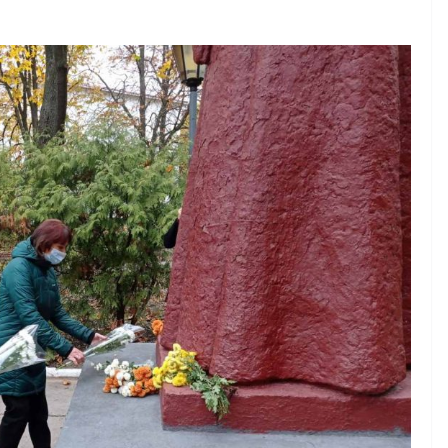
ро
нтів для
ремії
рів
НОВИНИ
гомий
До уваги представників
зпечення
бізнесу!
тійкості