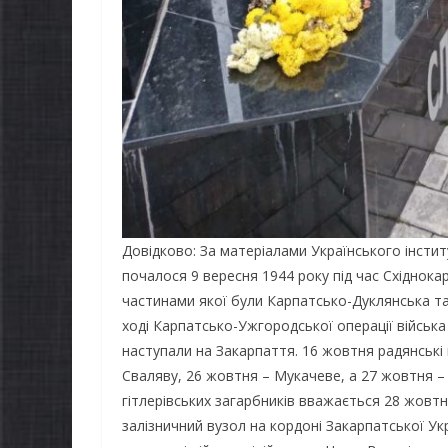
Довідково: За матеріалами Українського інстит
почалося 9 вересня 1944 року під час Східнока
частинами якої були Карпатсько-Дуклянська та
ході Карпатсько-Ужгородської операції війська
наступали на Закарпаття. 16 жовтня радянські 
Сваляву, 26 жовтня – Мукачеве, а 27 жовтня 
гітлерівських загарбників вважається 28 жовт
залізничний вузол на кордоні Закарпатської У