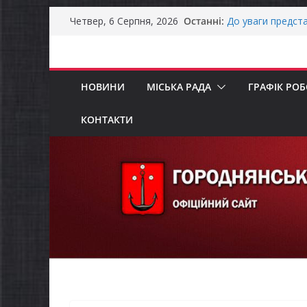
Оголошення про 
Перейти
Останні:
Четвер, 6 Серпня, 2026
Премії Кабінету 
до
забезпечення ене
вмісту
До уваги предста
Продовжується р
бізнесу»
НОВИНИ
МІСЬКА РАДА
ГРАФІК РО
Городнянська мі
податкові пільги
КОНТАКТИ
рішення про обо
Останніми днями
справжньою літ