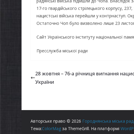
радянські війська підійшли до Чопа. Внаслідок 
17-го гвардійського стрілецького корпусу, 237,
нацистські війська перейшли у контрнаступ. Окр
Остаточно Чоп було визволено лише 23 листоп
Сайт Українського інституту національної памя
Пресслужба міської ради
28 жовтня – 76-а річниця вигнання нацис
України
Авторське право © 2026
Городнянська міська рад
Тема:
ColorMag
за ThemeGrill. На платформі
WordP