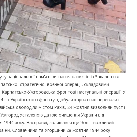
уту національної пам’яті вигнання нацистів із Закарпаття
рпатської стратегічної воєнної операції, складовими
 Карпатсько-Ужгородська фронтові наступальні операції. У
 4-го Українського фронту здобули карпатські перевали і
війська оволоділи містом Рахів, 24 жовтня визволили Хуст і
– Ужгород.Усталеною датою очищення України від
ня 1944 року. Насправді, залишався ще Чоп – важливий
країни, Словаччини та Угорщини.28 жовтня 1944 року