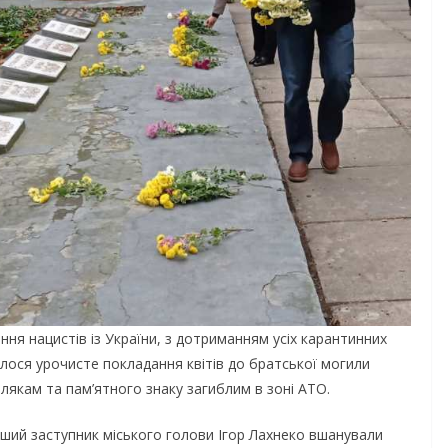
ання нацистів із України, з дотриманням усіх карантинних
улося урочисте покладання квітів до братської могили
млякам та пам’ятного знаку загиблим в зоні АТО.
рший заступник міського голови Ігор Лахнеко вшанували