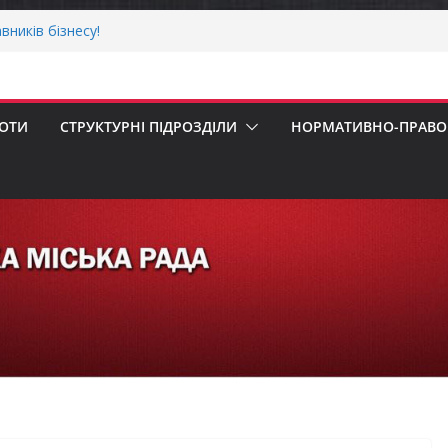
прийом документів для присудження
Міністрів України за вагомий внесок у
ргетичної стійкості України
вників бізнесу!
еалізація програми «Діалог влади та
БОТИ
СТРУКТУРНІ ПІДРОЗДІЛИ
НОРМАТИВНО-ПРАВОВ
ська рада встановила 100-відсоткові
 для територій, щодо яких прийнято
в’язкову евакуацію населення
 погода випробовує жителів громади
ньою спекою