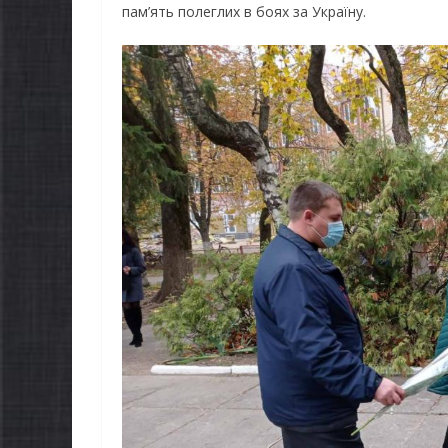
пам’ять полеглих в боях за Україну.
НОВИНИ
ОГОЛОШЕННЯ
Оголошення п
прийом докуме
присудження П
Кабінету Мініст
нніми днями
України за ва
да випробовує
внесок у забе
лів громади
енергетичної с
вжньою літньою