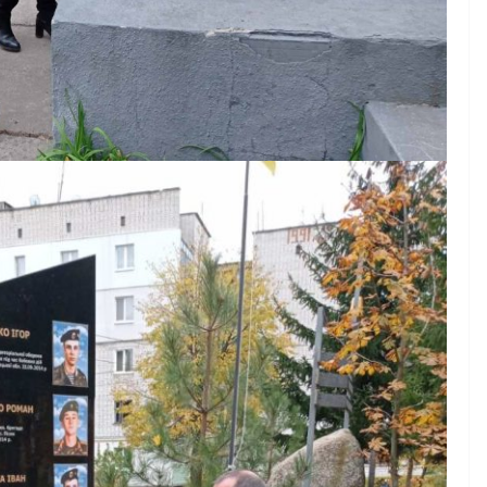
06.08.2026
gormr