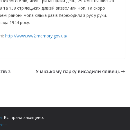
запеклого бою, який тривав цілий день, 29 жовтня війська
 8 та 138 стрілецьких дивізій визволили Чоп. Та скоро
емі райони Чопа кілька разів переходили з рук у руки.
ада 1944 року.
ті:
http://www.ww2.memory.gov.ua/
тів з
У міському парку висадили ялівець
а
. Всі права захищено.
ress
.