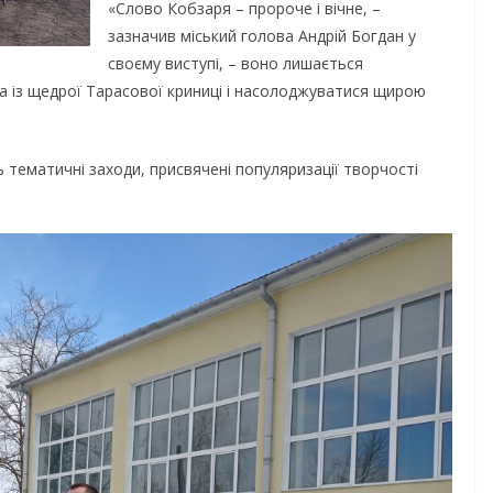
«Слово Кобзаря – пророче і вічне, –
зазначив міський голова Андрій Богдан у
своєму виступі, – воно лишається
ва із щедрої Тарасової криниці і насолоджуватися щирою
 тематичні заходи, присвячені популяризації творчості