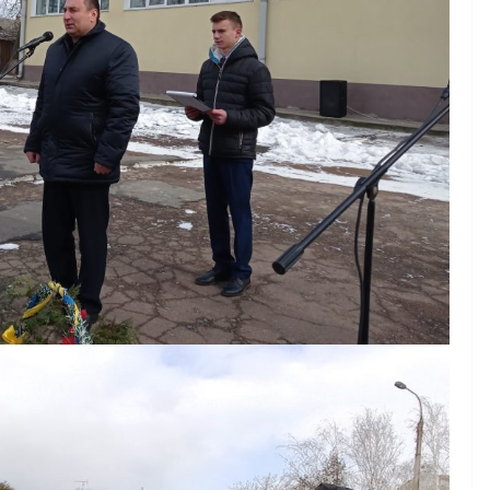
НОВИНИ
Уповноважений
Верховної Ради
України з прав людини
проводить опитування
щодо реалізації права