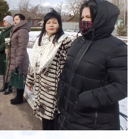
осіб з інвалідністю на
за
працю
ані для
07.08.2026
gormr
 бізнесу