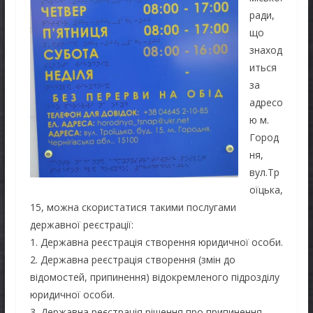
ради,
що
знаход
иться
за
адресо
ю м.
Город
ня,
вул.Тр
оїцька,
15, можна скористатися такими послугами
державної реєстрації:
1. Державна реєстрація створення юридичної особи.
2. Державна реєстрація створення (змін до
відомостей, припинення) відокремленого підрозділу
юридичної особи.
3. Державна реєстрація рішення про припинення