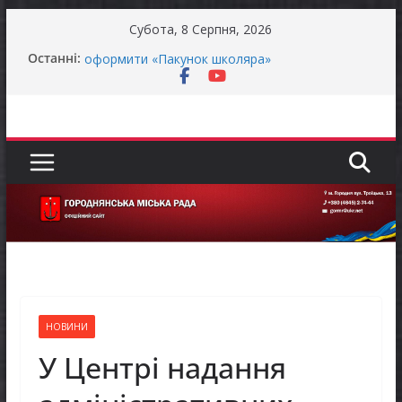
Перейти
Субота, 8 Серпня, 2026
до
Батьки майбутніх першокласників уже можуть
Останні:
оформити «Пакунок школяра»
вмісту
ЗАГАЛЬНОНАЦІОНАЛЬНА ХВИЛИНА
МОВЧАННЯ
Як отримати компенсацію за товари, придбані
для ветеранського бізнесу
Уповноважений Верховної Ради України з
прав людини проводить опитування щодо
реалізації права осіб з інвалідністю на працю
Захищай небо Чернігівщини!
НОВИНИ
У Центрі надання