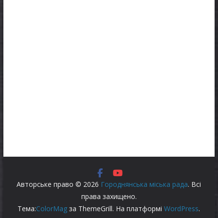
Авторське право © 2026
Городнянська міська рада
. Всі
права захищено.
Тема:
ColorMag
за ThemeGrill. На платформі
WordPress
.