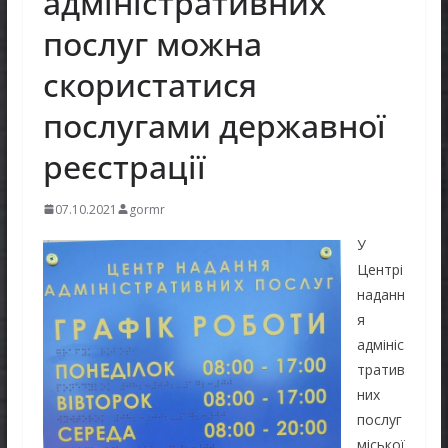
адміністративних
послуг можна
скористатися
послугами державної
реєстрації
07.10.2021
gormr
У
Центрі
наданн
я
адмініс
тратив
них
послуг
міської