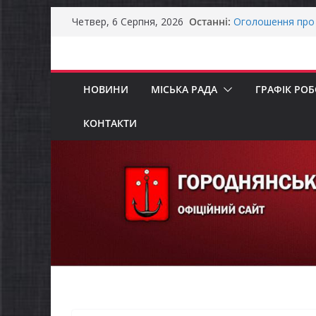
Перейти
Останні:
Оголошення про 
Четвер, 6 Серпня, 2026
до
Премії Кабінету 
забезпечення ене
вмісту
До уваги предста
Продовжується р
НОВИНИ
МІСЬКА РАДА
ГРАФІК РО
бізнесу»
Батьки майбутні
«Пакунок школя
КОНТАКТИ
Останніми днями
справжньою літ