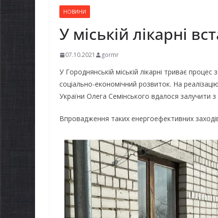
НОВИНИ
У міській лікарні в
07.10.2021
gormr
У Городнянській міській лікарні триває процес з
соціально-економічний розвиток. На реалізаці
України Олега Семінського вдалося залучити з
Впровадження таких енергоефективних заходів