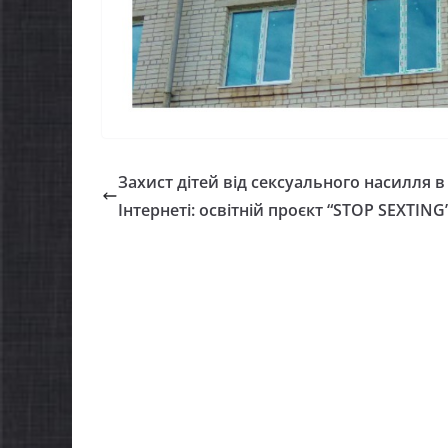
Захист дітей від сексуального насилля в
Інтернеті: освітній проєкт “STOP SEXTING
НОВИНИ
Останніми 
ИНИ
погода вип
тьки майбутніх
жителів гр
ршокласників уже
справжньою