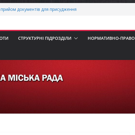
прийом документів для присудження
Міністрів України за вагомий внесок у
ргетичної стійкості України
вників бізнесу!
еалізація програми «Діалог влади та
БОТИ
СТРУКТУРНІ ПІДРОЗДІЛИ
НОРМАТИВНО-ПРАВОВ
х першокласників уже можуть оформити
ра»
 погода випробовує жителів громади
ньою спекою