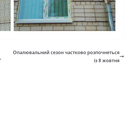
Опалювальний сезон частково розпочнеться
НОВИНИ
ОГОЛОШЕННЯ
”
із 8 жовтня
Оголошення про
прийом документів д
присудження Премії
Кабінету Міністрів
днями
України за вагомий
робовує
внесок у забезпеченн
омади
енергетичної стійкост
 літньою