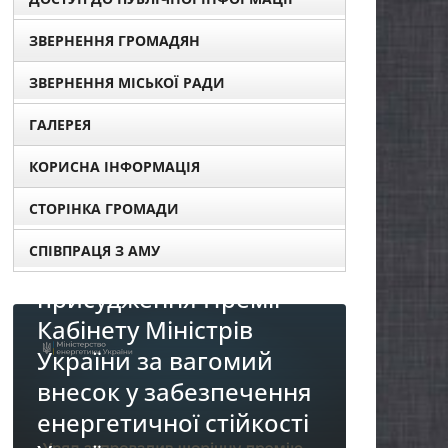
ЗВЕРНЕННЯ ГРОМАДЯН
ЗВЕРНЕННЯ МІСЬКОЇ РАДИ
ГАЛЕРЕЯ
КОРИСНА ІНФОРМАЦІЯ
СТОРІНКА ГРОМАДИ
СПІВПРАЦЯ З АМУ
ля
НОВИ
НОВИНИ
Про
До уваги представників
я
реа
бізнесу!
і
«Ді