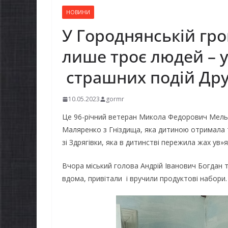
НОВИНИ
У Городнянській гр
лише троє людей – у
страшних подій Друг
10.05.2023
gormr
Це 96-річний ветеран Микола Федорович Мельник
Маляренко з Гніздища, яка дитиною отримала т
зі Здрягівки, яка в дитинстві пережила жах ув
Вчора міський голова Андрій Іванович Богдан та
вдома, привітали і вручили продуктові набори.