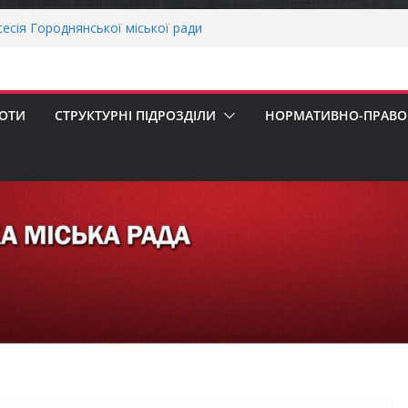
ська рада встановила 100-відсоткові
 для територій, щодо яких прийнято
в’язкову евакуацію населення
сесія Городнянської міської ради
ння
воду ветеранів війни та демобілізованих
БОТИ
СТРУКТУРНІ ПІДРОЗДІЛИ
НОРМАТИВНО-ПРАВОВ
ькій громаді
ОНАЛЬНА ХВИЛИНА МОВЧАННЯ
еалізація програми «Діалог влади та