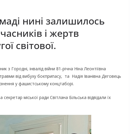
омаді нині залишилось
часників і жертв
ої світової.
 з Городні, інвалід війни 81-річна Ніна Леонтіївна
равми від вибуху боєприпасу, та Надія Іванівна Деговець
»язнення у фашистському концтаборі.
 секретар міської ради Світлана Більська відвідали їх