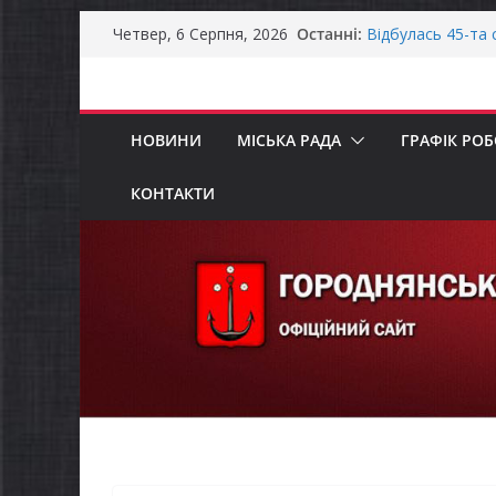
Городнянська мі
Перейти
Останні:
Четвер, 6 Серпня, 2026
податкові пільги
до
рішення про обо
Відбулась 45-та 
вмісту
восьмого склика
Фахівці із супро
НОВИНИ
МІСЬКА РАДА
ГРАФІК РО
осіб в Городнянс
ЗАГАЛЬНОНАЦІ
Продовжується р
КОНТАКТИ
бізнесу»