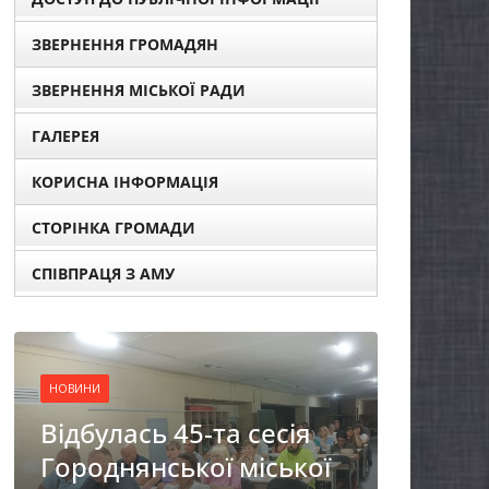
ЗВЕРНЕННЯ ГРОМАДЯН
ЗВЕРНЕННЯ МІСЬКОЇ РАДИ
ГАЛЕРЕЯ
КОРИСНА ІНФОРМАЦІЯ
СТОРІНКА ГРОМАДИ
СПІВПРАЦЯ З АМУ
НОВИНИ
НОВИНИ
Фахівці із супроводу
ЗАГ
ветеранів війни та