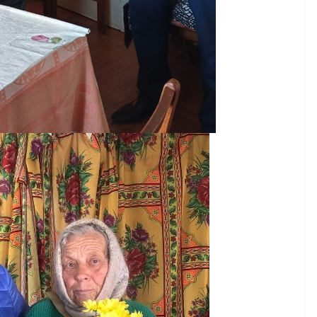
 міська
ила 100-
даткові
НОВИНИ
риторій,
Відбулась 45-та сесія
рийнято
Городнянської міської