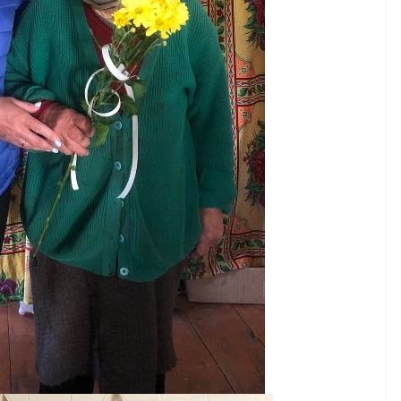
ради восьмого
евакуацію
скликання
05.08.2026
gormr