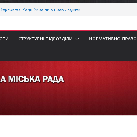
пенсацію за товари, придбані для
ізнесу
ерховної Ради України з прав людини
вання щодо реалізації права осіб з
працю
рнігівщини!
БОТИ
СТРУКТУРНІ ПІДРОЗДІЛИ
НОРМАТИВНО-ПРАВОВ
х першокласників уже можуть оформити
ра»
ОНАЛЬНА ХВИЛИНА МОВЧАННЯ