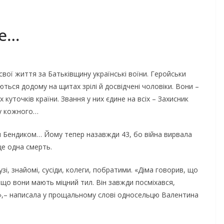
че…
вої життя за Батьківщину українські воїни. Геройськи
ються додому на щитах зрілі й досвідчені чоловіки. Вони –
их куточків країни. Звання у них єдине на всіх – Захисник
ягу кожного…
Бендиком… Йому тепер назавжди 43, бо війна вирвала
ще одна смерть.
, знайомі, сусіди, колеги, побратими. «Діма говорив, що
 що вони мають міцний тил. Він завжди посміхався,
»,– написала у прощальному слові односельцю Валентина