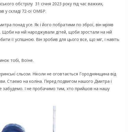
ького обстрілу 31 січня 2023 року під час важких,
в у складі 72-ої ОМБР.
митра понад усе. Як і його побратими по зброї, він мріяв
. Щоби на ній народжували дітей, щоби зростали на ній
ити її успішною. Він зробив для цього все, що міг, і навіть
инок тобі, Воїне.
еринські сльози. Ніколи не оговтається Городнянщина від
ви. Стаємо на коліна. Перед подвигом нашого Дмитра і
не забудемо. І не пробачимо тим, хто прийшов на нашу