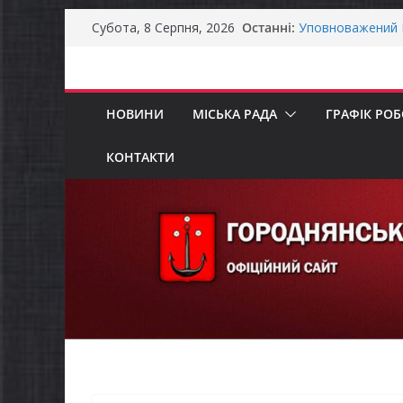
Як отримати ком
Перейти
Останні:
Субота, 8 Серпня, 2026
ветеранського б
до
Уповноважений В
проводить опиту
вмісту
інвалідністю на 
Захищай небо Че
НОВИНИ
МІСЬКА РАДА
ГРАФІК РО
Батьки майбутні
«Пакунок школя
КОНТАКТИ
ЗАГАЛЬНОНАЦІ