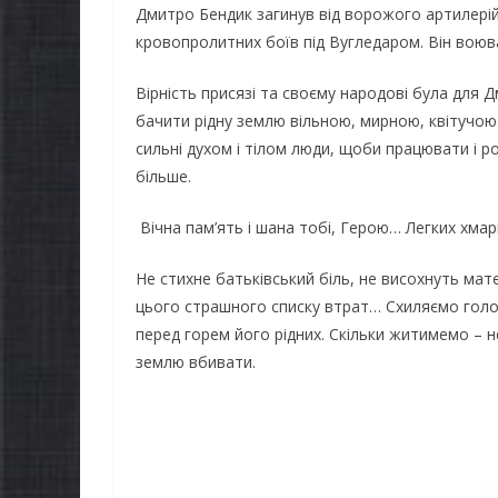
Дмитро Бендик загинув від ворожого артилерійс
кровопролитних боїв під Вугледаром. Він воюва
Вірність присязі та своєму народові була для Д
бачити рідну землю вільною, мирною, квітучою
сильні духом і тілом люди, щоби працювати і роб
більше.
Вічна пам’ять і шана тобі, Герою… Легких хмар
Не стихне батьківський біль, не висохнуть мат
цього страшного списку втрат… Схиляємо голо
перед горем його рідних. Скільки житимемо – 
землю вбивати.