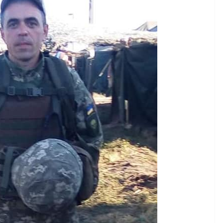
НОВИНИ
Уповноважений
Верховної Ради
України з прав людини
проводить опитування
щодо реалізації права