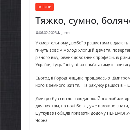
НОВИНИ
Тяжко, сумно, боля
06.02.2023
gormr
У смертельному двобої з рашистами віддають с
гинуть зовсім молоді хлопці й дівчата, поверта
різного віку, різних довоєнних професій, із різн
України, і українці у віках пам’ятатимуть звит
Сьогодні Городнянщина прощалась з Дмитром 
його з земного життя. На рахунку рашистів – 
Дмитро був світлою людиною. Його любили друзі
для них там, на полі бою, дуже важливо знати,
шуткував і обіцяв привезти додому ПЕРЕМОГУ
Чорна.