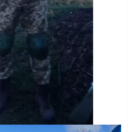
осіб з інвалідністю на
а
працю
ні для
07.08.2026
gormr
 бізнесу