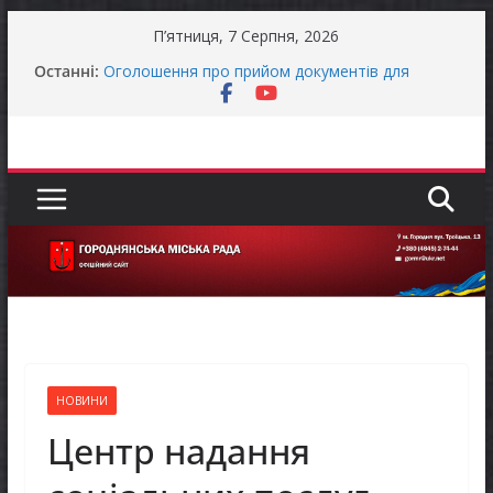
Перейти
П’ятниця, 7 Серпня, 2026
до
Останні:
Оголошення про прийом документів для
вмісту
присудження Премії Кабінету Міністрів України
за вагомий внесок у забезпечення
енергетичної стійкості України
До уваги представників бізнесу!
Продовжується реалізація програми «Діалог
влади та бізнесу»
Батьки майбутніх першокласників уже можуть
оформити «Пакунок школяра»
Останніми днями погода випробовує жителів
громади справжньою літньою спекою
НОВИНИ
Центр надання