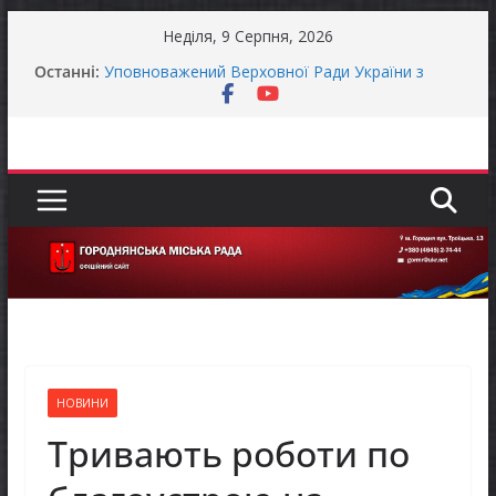
Перейти
Неділя, 9 Серпня, 2026
до
Останні:
Уповноважений Верховної Ради України з
вмісту
прав людини проводить опитування щодо
реалізації права осіб з інвалідністю на працю
Захищай небо Чернігівщини!
Батьки майбутніх першокласників уже можуть
оформити «Пакунок школяра»
ЗАГАЛЬНОНАЦІОНАЛЬНА ХВИЛИНА
МОВЧАННЯ
Як отримати компенсацію за товари, придбані
для ветеранського бізнесу
НОВИНИ
Тривають роботи по