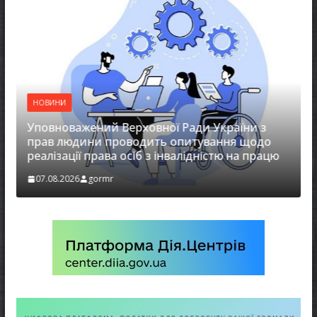
 Верховної Ради України з
НОВИНИ
проводить опитування щодо
а осіб з інвалідністю на працю
Захищай небо Черні
r
07.08.2026
gormr