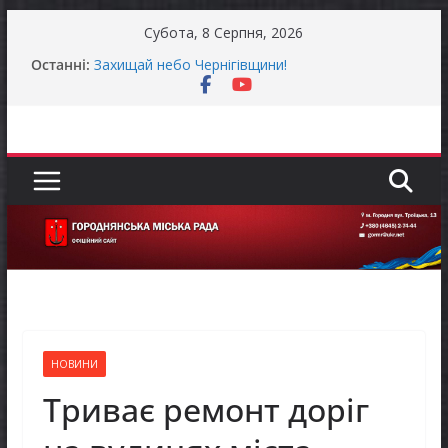
Перейти
Субота, 8 Серпня, 2026
до
Останні:
Захищай небо Чернігівщини!
вмісту
Батьки майбутніх першокласників уже можуть
оформити «Пакунок школяра»
Останніми днями погода випробовує жителів
громади справжньою літньою спекою
Як отримати компенсацію за товари, придбані
для ветеранського бізнесу
Уповноважений Верховної Ради України з
прав людини проводить опитування щодо
реалізації права осіб з інвалідністю на працю
НОВИНИ
Триває ремонт доріг