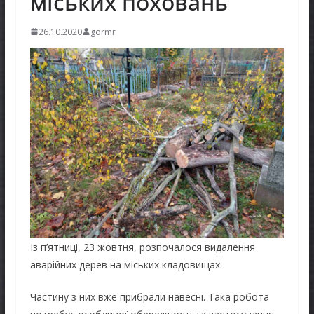
міських поховань
26.10.2020
gormr
Із п’ятниці, 23 жовтня, розпочалося видалення
аварійних дерев на міських кладовищах.
Частину з них вже прибрали навесні. Така робота