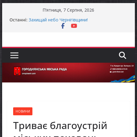
Перейти
П’ятниця, 7 Серпня, 2026
до
Останні:
Захищай небо Чернігівщини!
вмісту
Батьки майбутніх першокласників уже можуть
оформити «Пакунок школяра»
Останніми днями погода випробовує жителів
громади справжньою літньою спекою
Як отримати компенсацію за товари, придбані
для ветеранського бізнесу
Уповноважений Верховної Ради України з
прав людини проводить опитування щодо
реалізації права осіб з інвалідністю на працю
НОВИНИ
Триває благоустрій