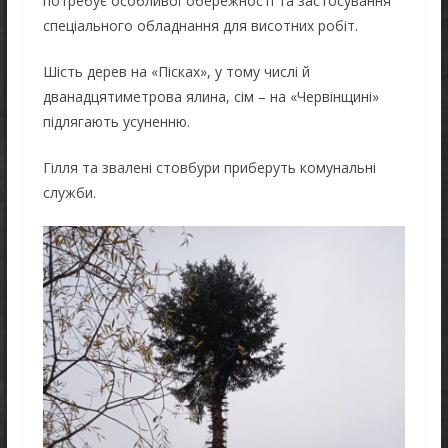
потребує особливої обережності та застосування
спеціального обладнання для висотних робіт.
Шість дерев на «Пісках», у тому числі й
дванадцятиметрова ялина, сім – на «Червінщині»
підлягають усуненню.
Гілля та звалені стовбури приберуть комунальні
служби.