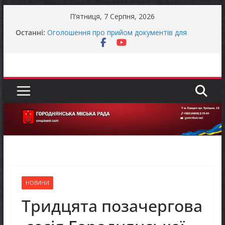
Перейти
П’ятниця, 7 Серпня, 2026
до
Останні:
Оголошення про прийом документів для
вмісту
присудження Премії Кабінету Міністрів України
за вагомий внесок у забезпечення
енергетичної стійкості України
До уваги представників бізнесу!
Продовжується реалізація програми «Діалог
влади та бізнесу»
Батьки майбутніх першокласників уже можуть
оформити «Пакунок школяра»
Останніми днями погода випробовує жителів
громади справжньою літньою спекою
НОВИНИ
Тридцята позачергова