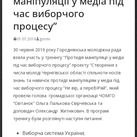
маніпуляції у медіа під
час виборчого
процесу”
01.07.2019
gormr
30 червня 2019 року Городнянська молодіжна рада
взяла участь у тренінгу “Протидія маніпуляції у медіа
під час виборчого процесу” проекту “Створення з
числа молоді Чернігівської області спільноти носіїв
знань та навичок протидії маніпуляціям у медіа під
час виборчого процесу “Не вір, а переВІРяй”, який
провели голова громадської організації ЧОМГО
“Світанок” Ольга Палькова-Свірчевська та
доповідач Олександр Житнікович. В програмі
тренінгу були розглянуті наступні питання:
Виборча система України;