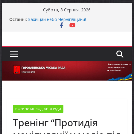
Перейти
Субота, 8 Серпня, 2026
до
Останні:
Захищай небо Чернігівщини!
вмісту
Батьки майбутніх першокласників уже можуть
оформити «Пакунок школяра»
Останніми днями погода випробовує жителів
громади справжньою літньою спекою
Як отримати компенсацію за товари, придбані
для ветеранського бізнесу
Уповноважений Верховної Ради України з
прав людини проводить опитування щодо
реалізації права осіб з інвалідністю на працю
НОВИНИ МОЛОДІЖНОЇ РАДИ
Тренінг “Протидія