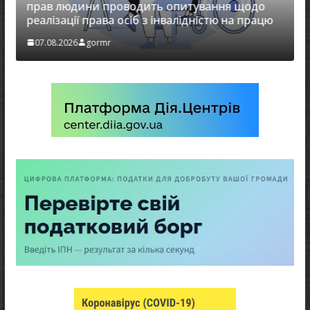
ав людини проводить опитування щодо
алізації права осіб з інвалідністю на працю
Захищай
7.08.2026
gormr
07.08.202