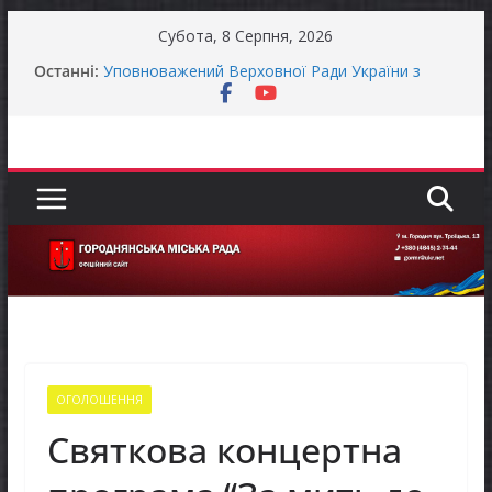
Перейти
Субота, 8 Серпня, 2026
до
Останні:
Уповноважений Верховної Ради України з
вмісту
прав людини проводить опитування щодо
реалізації права осіб з інвалідністю на працю
Захищай небо Чернігівщини!
Батьки майбутніх першокласників уже можуть
оформити «Пакунок школяра»
ЗАГАЛЬНОНАЦІОНАЛЬНА ХВИЛИНА
МОВЧАННЯ
Як отримати компенсацію за товари, придбані
для ветеранського бізнесу
ОГОЛОШЕННЯ
Святкова концертна