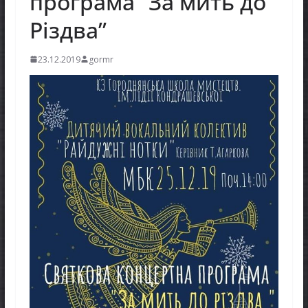
програма “За мить до
Різдва”
23.12.2019
gormr