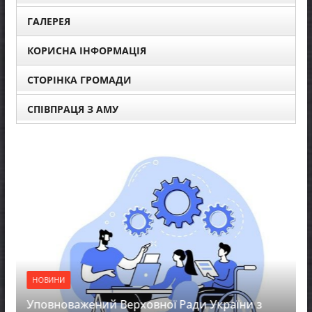
ГАЛЕРЕЯ
КОРИСНА ІНФОРМАЦІЯ
СТОРІНКА ГРОМАДИ
СПІВПРАЦЯ З АМУ
ОВИНИ
овноважений Верховної Ради України з
НОВИНИ